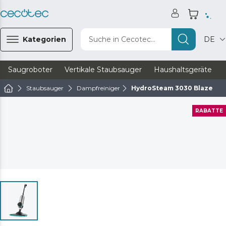
Kategorien
Suche in Cecotec...
DE
Saugroboter
Vertikale Staubsauger
Haushaltsgeräte
Staubsauger
Dampfreiniger
HydroSteam 3030 Blaze
RABATTE