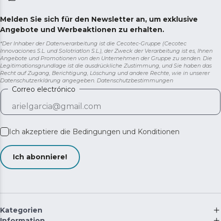
Melden Sie sich für den Newsletter an, um exklusive
Angebote und Werbeaktionen zu erhalten.
*Der Inhaber der Datenverarbeitung ist die Cecotec-Gruppe (Cecotec
Innovaciones S.L. und Solotriatlon S.L.), der Zweck der Verarbeitung ist es, Ihnen
Angebote und Promotionen von den Unternehmen der Gruppe zu senden. Die
Legitimationsgrundlage ist die ausdrückliche Zustimmung, und Sie haben das
Recht auf Zugang, Berichtigung, Löschung und andere Rechte, wie in unserer
Datenschutzerklärung angegeben.
Datenschutzbestimmungen
Correo electrónico
Ich akzeptiere die
Bedingungen und Konditionen
Ich abonniere!
Kategorien
Information