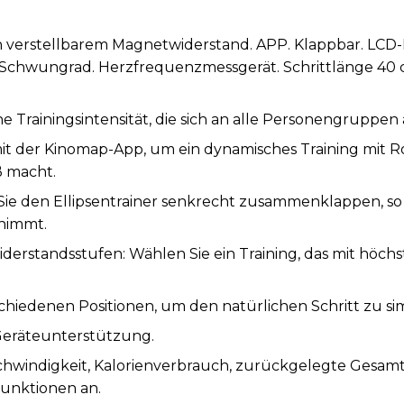
ch verstellbarem Magnetwiderstand. APP. Klappbar. LCD-
Schwungrad. Herzfrequenzmessgerät. Schrittlänge 40 
 Trainingsintensität, die sich an alle Personengruppen 
t der Kinomap-App, um ein dynamisches Training mit 
ß macht.
ie den Ellipsentrainer senkrecht zusammenklappen, so 
nnimmt.
iderstandsstufen: Wählen Sie ein Training, das mit höc
schiedenen Positionen, um den natürlichen Schritt zu si
 Geräteunterstützung.
schwindigkeit, Kalorienverbrauch, zurückgelegte Gesam
unktionen an.