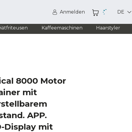
Anmelden
DE
iätfriteusen
Kaffeemaschinen
Haarstyler
tical 8000 Motor
ainer mit
rstellbarem
tand. APP.
-Display mit