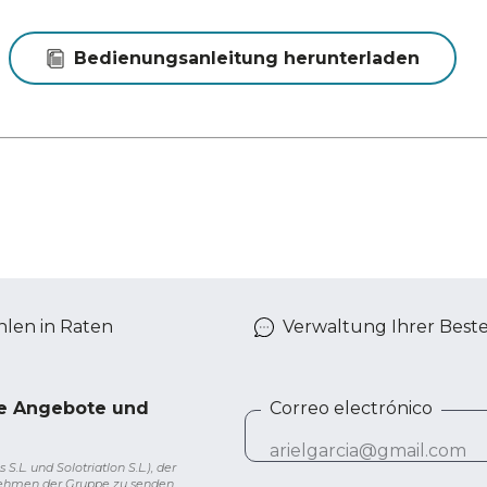
Bedienungsanleitung herunterladen
len in Raten
Verwaltung Ihrer Best
ve Angebote und
Correo electrónico
L. und Solotriatlon S.L.), der
nehmen der Gruppe zu senden.