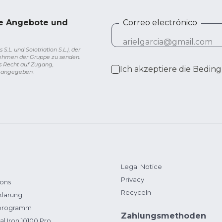
ve Angebote und
Correo electrónico
L. und Solotriatlon S.L.), der
nehmen der Gruppe zu senden.
s Recht auf Zugang,
Ich akzeptiere die
Beding
g angegeben.
Legal Notice
Privacy
ions
Recyceln
klärung
zprogramm
Zahlungsmethoden
al Iron 10100 Pro