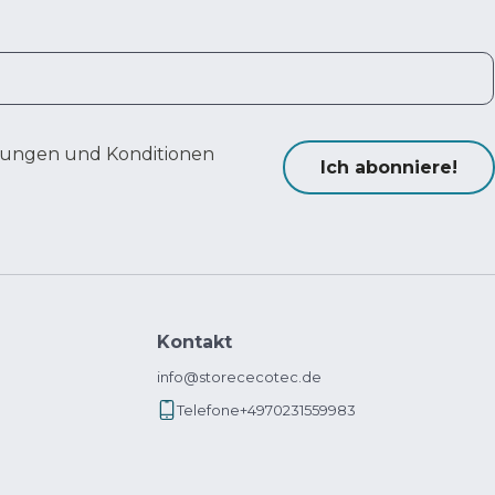
ungen und Konditionen
Ich abonniere!
Kontakt
info@storececotec.de
Telefone
+4970231559983