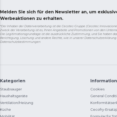
Melden Sie sich für den Newsletter an, um exklusi
Werbeaktionen zu erhalten.
*Der Inhaber der Datenverarbeitung ist die Cecotec-Gruppe (Cecotec Innovaciones S.
Zweck der Verarbeitung ist es, Ihnen Angebote und Promotionen von den Unter
Die Legitimationsgrundlage ist die ausdrückliche Zustimmung, und Sie haben da
Berichtigung, Löschung und andere Rechte, wie in unserer Datenschutzerklärun
Datenschutzbestimmungen
Kategorien
Information
Staubsauger
Cookies
Haushaltsgeräte
General Condit
Ventilation/Heizung
Konformitätser
Küche
Cecofry-Ersat
Mobilität
Formular für Tot