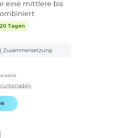
r eine mittlere bis
kombiniert
 20 Tagen
Zusammensetzung
ive MwSt.
erunterladen
en