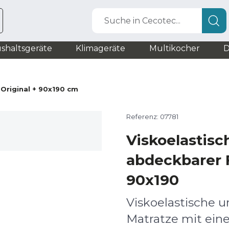
Suche in Cecotec...
shaltsgeräte
Klimageräte
Multikocher
D
 Original + 90x190 cm
Referenz: 07781
Viskoelastisc
abdeckbarer F
90x190
Viskoelastische 
Matratze mit ein