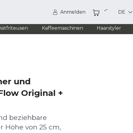
Anmelden
DE
iätfriteusen
Kaffeemaschinen
Haarstyler
her und
low Original +
und beziehbare
er Höhe von 25 cm,