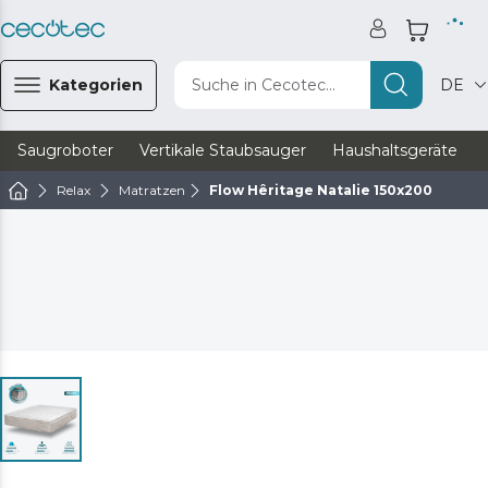
Kategorien
Suche in Cecotec...
DE
Saugroboter
Vertikale Staubsauger
Haushaltsgeräte
Relax
Matratzen
Flow Hêritage Natalie 150x200