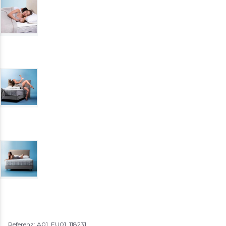
Referenz: A01_EU01_118231