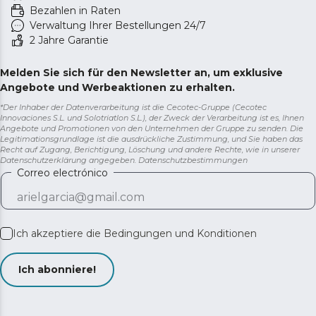
Bezahlen in Raten
Verwaltung Ihrer Bestellungen 24/7
2 Jahre Garantie
Melden Sie sich für den Newsletter an, um exklusive
Angebote und Werbeaktionen zu erhalten.
*Der Inhaber der Datenverarbeitung ist die Cecotec-Gruppe (Cecotec
Innovaciones S.L. und Solotriatlon S.L.), der Zweck der Verarbeitung ist es, Ihnen
Angebote und Promotionen von den Unternehmen der Gruppe zu senden. Die
Legitimationsgrundlage ist die ausdrückliche Zustimmung, und Sie haben das
Recht auf Zugang, Berichtigung, Löschung und andere Rechte, wie in unserer
Datenschutzerklärung angegeben.
Datenschutzbestimmungen
Correo electrónico
Ich akzeptiere die
Bedingungen und Konditionen
Ich abonniere!