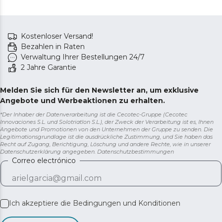
Kostenloser Versand!
Bezahlen in Raten
Verwaltung Ihrer Bestellungen 24/7
2 Jahre Garantie
Melden Sie sich für den Newsletter an, um exklusive
Angebote und Werbeaktionen zu erhalten.
*Der Inhaber der Datenverarbeitung ist die Cecotec-Gruppe (Cecotec
Innovaciones S.L. und Solotriatlon S.L.), der Zweck der Verarbeitung ist es, Ihnen
Angebote und Promotionen von den Unternehmen der Gruppe zu senden. Die
Legitimationsgrundlage ist die ausdrückliche Zustimmung, und Sie haben das
Recht auf Zugang, Berichtigung, Löschung und andere Rechte, wie in unserer
Datenschutzerklärung angegeben.
Datenschutzbestimmungen
Correo electrónico
Ich akzeptiere die
Bedingungen und Konditionen