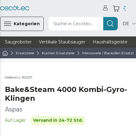
Kategorien
Suche in Cecotec...
DE
Saugroboter
Vertikale Staubsauger
Haushaltsgeräte
Ersatzteile
Küchen Ersatzteile
Mikrowelle / Backofen Ersatzte
Referenz: 85257
Bake&Steam 4000 Kombi-Gyro-
Klingen
Aspas
Auf Lager
Versand in 24-72 Std.