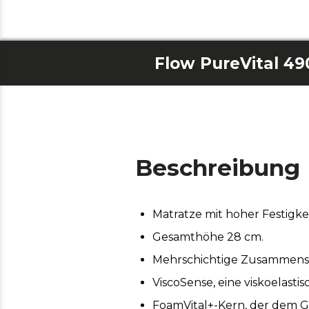
Flow PureVital 4
Beschreibung
Matratze mit hoher Festigkei
Gesamthöhe 28 cm.
Mehrschichtige Zusammenset
ViscoSense, eine viskoelastis
FoamVital+-Kern, der dem Ga