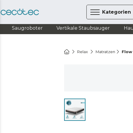
Kategorien
Saugroboter
Vertikale Staubsauger
Hau
Relax
Matratzen
Flow