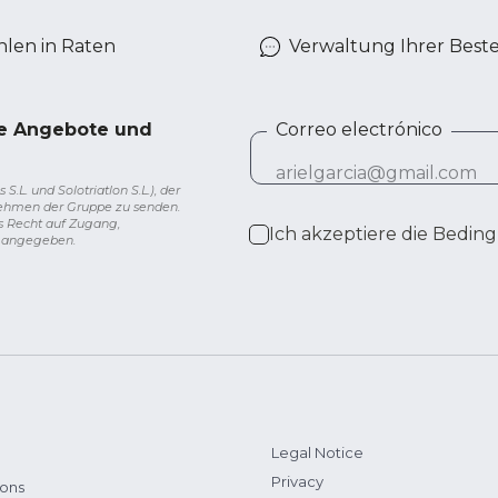
len in Raten
Verwaltung Ihrer Best
ve Angebote und
Correo electrónico
L. und Solotriatlon S.L.), der
nehmen der Gruppe zu senden.
s Recht auf Zugang,
Ich akzeptiere die
Beding
g angegeben.
Legal Notice
Privacy
ions