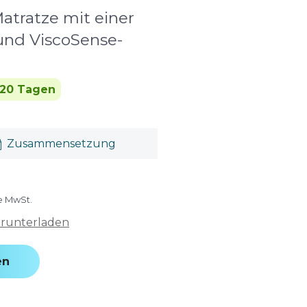
atratze mit einer
und ViscoSense-
 20 Tagen
Zusammensetzung
ve MwSt.
erunterladen
en