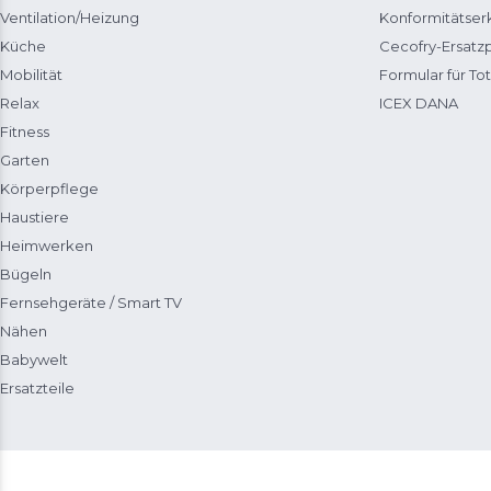
Ventilation/Heizung
Konformitätser
Küche
Cecofry-Ersat
Mobilität
Formular für Tot
Relax
ICEX DANA
Fitness
Garten
Körperpflege
Haustiere
Heimwerken
Bügeln
Fernsehgeräte / Smart TV
Nähen
Babywelt
Ersatzteile