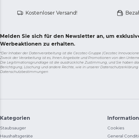
Kostenloser Versand!
Bezah
Melden Sie sich für den Newsletter an, um exklusi
Werbeaktionen zu erhalten.
*Der Inhaber der Datenverarbeitung ist die Cecotec-Gruppe (Cecotec Innovaciones S.
Zweck der Verarbeitung ist es, Ihnen Angebote und Promotionen von den Unter
Die Legitimationsgrundlage ist die ausdrückliche Zustimmung, und Sie haben da
Berichtigung, Löschung und andere Rechte, wie in unserer Datenschutzerklärun
Datenschutzbestimmungen
Kategorien
Information
Staubsauger
Cookies
Haushaltsgeräte
General Condit