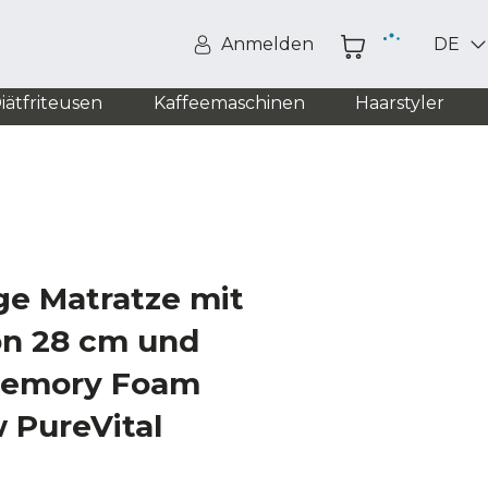
Anmelden
DE
iätfriteusen
Kaffeemaschinen
Haarstyler
ge Matratze mit
on 28 cm und
Memory Foam
 PureVital