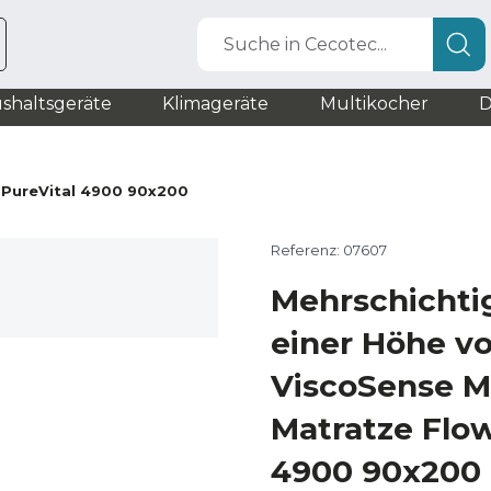
Suche in Cecotec...
shaltsgeräte
Klimageräte
Multikocher
D
 PureVital 4900 90x200
Referenz: 07607
Mehrschichti
einer Höhe v
ViscoSense 
Matratze Flow
4900 90x200