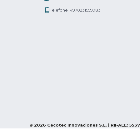
Telefone
+4970231559983
©
2026
Cecotec Innovaciones S.L. | RII-AEE: 5537