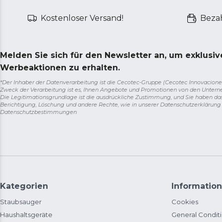
Kostenloser Versand!
Bezah
Melden Sie sich für den Newsletter an, um exklusi
Werbeaktionen zu erhalten.
*Der Inhaber der Datenverarbeitung ist die Cecotec-Gruppe (Cecotec Innovaciones S.
Zweck der Verarbeitung ist es, Ihnen Angebote und Promotionen von den Unter
Die Legitimationsgrundlage ist die ausdrückliche Zustimmung, und Sie haben da
Berichtigung, Löschung und andere Rechte, wie in unserer Datenschutzerklärun
Datenschutzbestimmungen
Kategorien
Information
Staubsauger
Cookies
Haushaltsgeräte
General Condit