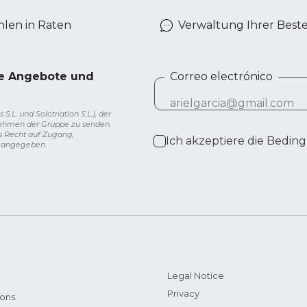
len in Raten
Verwaltung Ihrer Best
ve Angebote und
Correo electrónico
L. und Solotriatlon S.L.), der
nehmen der Gruppe zu senden.
s Recht auf Zugang,
Ich akzeptiere die
Beding
g angegeben.
Legal Notice
Privacy
ions