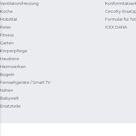
Ventilation/Heizung
Konformitätser
Küche
Cecofry-Ersat
Mobilität
Formular für Tot
Relax
ICEX DANA
Fitness
Garten
Körperpflege
Haustiere
Heimwerken
Bügeln
Fernsehgeräte / Smart TV
Nähen
Babywelt
Ersatzteile