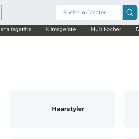
Suche in Cecotec...
shaltsgeräte
Klimageräte
Multikocher
D
Haarstyler