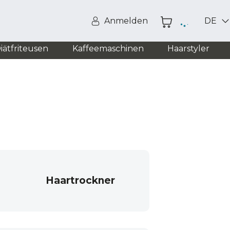
Anmelden
DE
iätfriteusen
Kaffeemaschinen
Haarstyler
Haartrockner