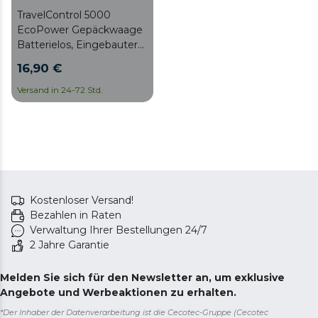
TravelControl 5000
EcoPower Gepäckwaage
Batterielos, Eingebauter
Dynamo, Max 50kg,
16,90 €
Einheitenumschaltung,
LED-Anzeige
Versand in 24-72 Std.
Kostenloser Versand!
Bezahlen in Raten
Verwaltung Ihrer Bestellungen 24/7
2 Jahre Garantie
Melden Sie sich für den Newsletter an, um exklusive
Angebote und Werbeaktionen zu erhalten.
*Der Inhaber der Datenverarbeitung ist die Cecotec-Gruppe (Cecotec