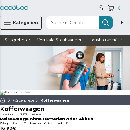
Kategorien
Suche in Cecotec...
DE
Saugroboter
Vertikale Staubsauger
Haushaltsgeräte
Körperpflege
Kofferwaagen
Kofferwaagen
TravelControl 5000 EcoPower
Reisewaage ohne Batterien oder Akkus
Wiegen Sie Ihre Taschen und Koffer zu jeder Zeit.
16,90€