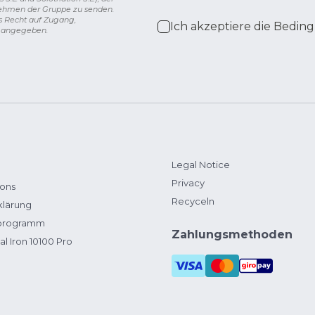
nehmen der Gruppe zu senden.
s Recht auf Zugang,
Ich akzeptiere die
Beding
g angegeben.
Legal Notice
Privacy
ions
Recyceln
klärung
zprogramm
Zahlungsmethoden
al Iron 10100 Pro