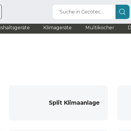
Suche in Cecotec...
shaltsgeräte
Klimageräte
Multikocher
D
Split Klimaanlage