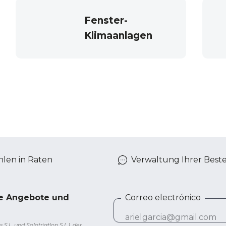
Fenster-
Klimaanlagen
len in Raten
Verwaltung Ihrer Best
ve Angebote und
Correo electrónico
L. und Solotriatlon S.L.), der