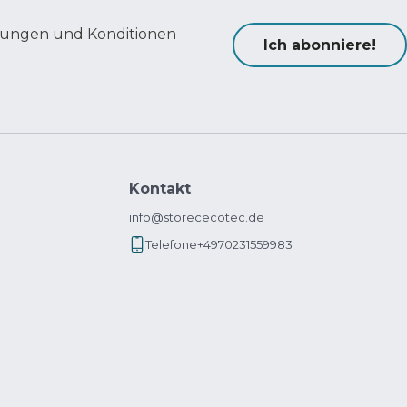
ungen und Konditionen
Ich abonniere!
Kontakt
info@storececotec.de
Telefone
+4970231559983