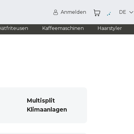
Anmelden
DE
iätfriteusen
Kaffeemaschinen
Haarstyler
Multisplit
Klimaanlagen