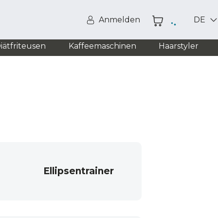
Anmelden
DE
iätfriteusen
Kaffeemaschinen
Haarstyler
Ellipsentrainer