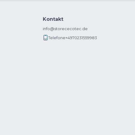
Kontakt
info@storececotec.de
Telefone
+4970231559983