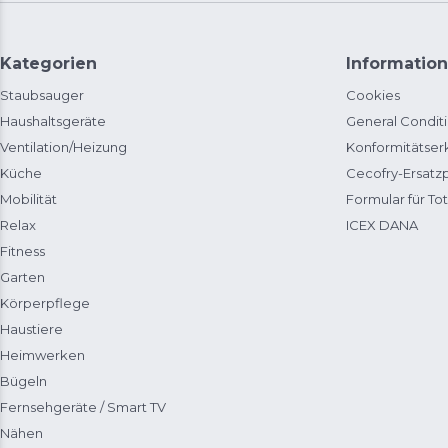
Kategorien
Information
Staubsauger
Cookies
Haushaltsgeräte
General Condit
Ventilation/Heizung
Konformitätser
Küche
Cecofry-Ersat
Mobilität
Formular für Tot
Relax
ICEX DANA
Fitness
Garten
Körperpflege
Haustiere
Heimwerken
Bügeln
Fernsehgeräte / Smart TV
Nähen