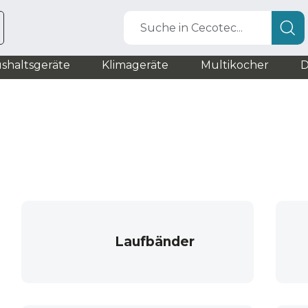
Suche in Cecotec...
shaltsgeräte
Klimageräte
Multikocher
D
Laufbänder