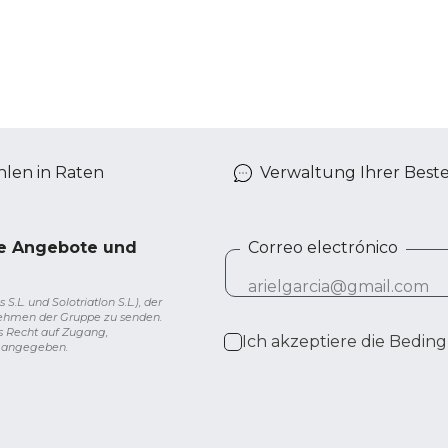
len in Raten
Verwaltung Ihrer Best
ve Angebote und
Correo electrónico
L. und Solotriatlon S.L.), der
nehmen der Gruppe zu senden.
s Recht auf Zugang,
Ich akzeptiere die
Beding
g angegeben.