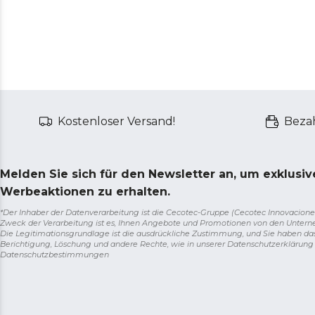
Kostenloser Versand!
Bezah
Melden Sie sich für den Newsletter an, um exklusi
Werbeaktionen zu erhalten.
*Der Inhaber der Datenverarbeitung ist die Cecotec-Gruppe (Cecotec Innovaciones S.
Zweck der Verarbeitung ist es, Ihnen Angebote und Promotionen von den Unter
Die Legitimationsgrundlage ist die ausdrückliche Zustimmung, und Sie haben da
Berichtigung, Löschung und andere Rechte, wie in unserer Datenschutzerklärun
Datenschutzbestimmungen