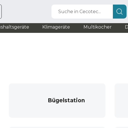
Suche in Cecotec...
shaltsgeräte
Klimageräte
Multikocher
D
Bügelstation