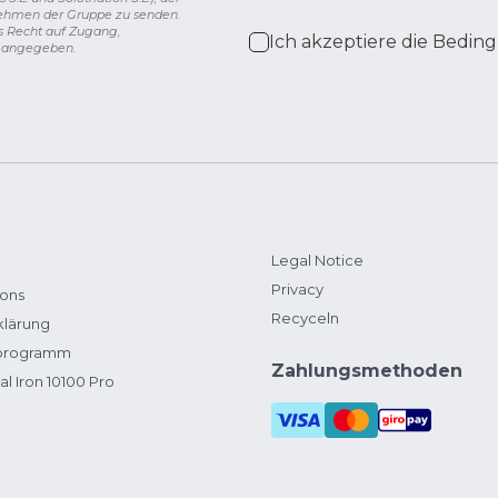
nehmen der Gruppe zu senden.
s Recht auf Zugang,
Ich akzeptiere die
Beding
g angegeben.
Legal Notice
Privacy
ions
Recyceln
klärung
zprogramm
Zahlungsmethoden
al Iron 10100 Pro