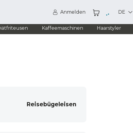
Anmelden
DE
iätfriteusen
Kaffeemaschinen
Haarstyler
Reisebügeleisen