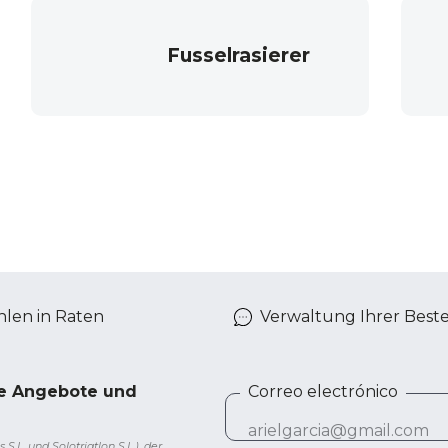
Fusselrasierer
len in Raten
Verwaltung Ihrer Best
ve Angebote und
Correo electrónico
L. und Solotriatlon S.L.), der