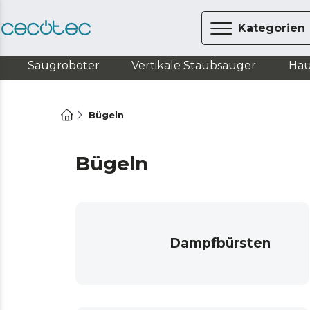
Kategorien
Saugroboter
Vertikale Staubsauger
Hau
Bügeln
Bügeln
Dampfbürsten