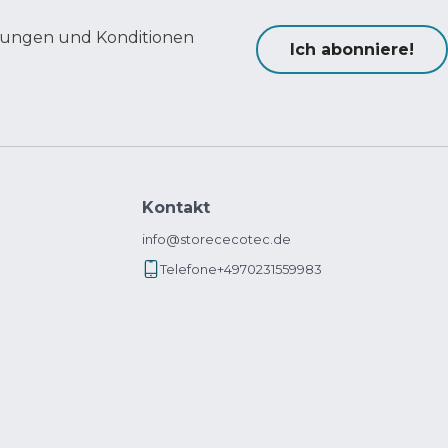
ungen und Konditionen
Ich abonniere!
Kontakt
info@storececotec.de
Telefone
+4970231559983