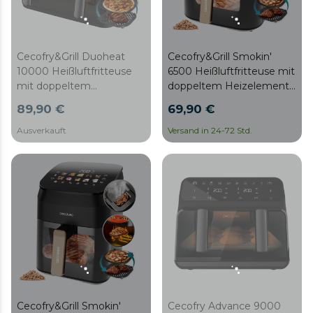
Cecofry&Grill Duoheat
Cecofry&Grill Smokin'
10000 Heißluftfritteuse
6500 Heißluftfritteuse mit
mit doppeltem
doppeltem Heizelement
Widerstand für perfekte
für perfekte Bräunung
89,90 €
69,90 €
Bräunung und
und
Grillgeschmack bei
Grillfleischgeschmack, 6,5
Ausverkauft
Versand in 24-72 Std.
Fleisch, 10 Liter
Liter Fassungsvermögen
Fassungsvermögen und
und 2200 W Leistung für
2200 W Leistung für
gesunde Gerichte.
gesunde Gerichte.
Cecofry&Grill Smokin'
Cecofry Advance 9000