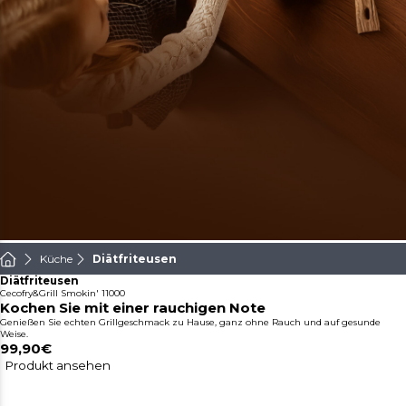
Küche
Diätfriteusen
Diätfriteusen
Cecofry&Grill Smokin' 11000
Kochen Sie mit einer rauchigen Note
Genießen Sie echten Grillgeschmack zu Hause, ganz ohne Rauch und auf gesunde
Weise.
99,90€
Produkt ansehen