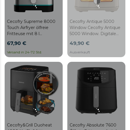
Cecofry Supreme 8000
Cecofry Antique 5000
Touch Airfryer ölfreie
Window Cecofry Antique
Fritteuse mit 8 l
5000 Window. Digitale
Fassungsvermögen und
Diätfritteuse im Retro-
67,90 €
49,90 €
PerfectCook-Technologie.
Design mit Sichtfenster,
5L Garraum und
Versand in 24-72 Std.
Ausverkauft
PerfectCook-Technologie.
Cecofry&Grill Duoheat
Cecofry Absolute 7600