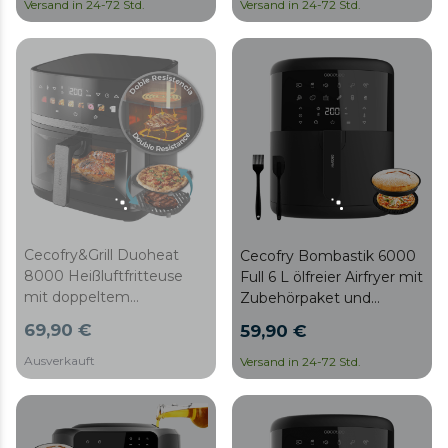
und beweglicher
gefertigt aus Edelstahl
Versand in 24-72 Std.
Versand in 24-72 Std.
Trennwand zur Wahl
und mit zwei
zwischen zwei Körben mit
Doppeltemperaturkörben
doppelter Temperatur
oder zur Umwandlung in
eine einzelne Schale.
Cecofry&Grill Duoheat
Cecofry Bombastik 6000
8000 Heißluftfritteuse
Full 6 L ölfreier Airfryer mit
mit doppeltem
Zubehörpaket und
Widerstand für perfekte
PerfectCook-Technologie.
69,90 €
59,90 €
Bräunung und
Grillgeschmack bei
Ausverkauft
Versand in 24-72 Std.
Fleisch, 8 Liter
Fassungsvermögen und
2200 W Leistung für
gesunde Gerichte.