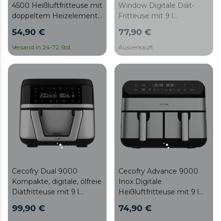
4500 Heißluftfritteuse mit
Window Digitale Diät-
doppeltem Heizelement
Fritteuse mit 9 l
für perfekte Bräunung
Fassungsvermögen,
54,90 €
77,90 €
und
mobiler Trennwand,
Grillfleischgeschmack, 4.5
Doppeltemperatur,
Versand in 24-72 Std.
Ausverkauft
Liter Fassungsvermögen
Fenster und PerfectCook-
und 1900 W Leistung für
Technologie.
gesunde Gerichte.
Cecofry Dual 9000
Cecofry Advance 9000
Kompakte, digitale, ölfreie
Inox Digitale
Diätfritteuse mit 9 l
Heißluftfritteuse mit 9 l
Fassungsvermögen,
Fassungsvermögen und
99,90 €
74,90 €
PerfectCook-Technologie
2800 W Leistung,