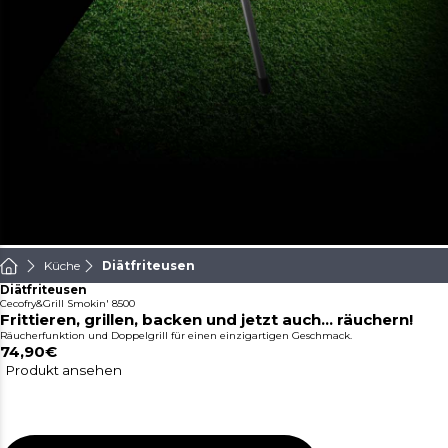
Küche
Diätfriteusen
Diätfriteusen
Cecofry&Grill Smokin' 8500
Frittieren, grillen, backen und jetzt auch... räuchern!
Räucherfunktion und Doppelgrill für einen einzigartigen Geschmack.
74,90€
Produkt ansehen