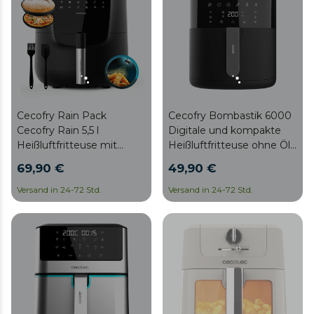
Cecofry Rain Pack
Cecofry Bombastik 6000
Cecofry Rain 5,5 l
Digitale und kompakte
Heißluftfritteuse mit
Heißluftfritteuse ohne Öl
eingebauter Ölbrause,
mit 6 L
69,90 €
49,90 €
automatische und
Fassungsvermögen, mit
manuelle Brause mit 7
PerfectCook-Technologie.
Versand in 24-72 Std.
Versand in 24-72 Std.
Stufen. Inklusive Zubehör,
1550 W, Multifunktions-
Touch-Bedienfeld,
einstellbarem Thermostat,
Selbstreinigungsfunktion,
8 voreingestellten Menüs
und Sicherheitsgrill.