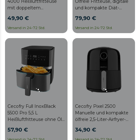
4000 Heißluftfritteuse
Ölfreie Fritteuse, digitale
mit doppeltem
und kompakte Diät-
Heizelement für perfekte
Luftfritteuse ohne Öl, 7,6 l
49,90 €
79,90 €
Bräunung und
Fassungsvermögen, mit
Grillfleischgeschmack, 4
PerfectCook-Technologie.
Versand in 24-72 Std.
Versand in 24-72 Std.
Liter Fassungsvermögen
und 1900 W Leistung für
gesunde Gerichte.
Cecofry Full InoxBlack
Cecofry Pixel 2500
5500 Pro 5,5 L
Manuelle und kompakte
Heißluftfritteuse ohne Öl.
ölfreie 2,5-Liter-Airfryer-
1700 W, Diät und Digital,
Fritteuse mit
57,90 €
34,90 €
Touch-Panel, Edelstahl-
PerfectCook-Technologie.
Finish, PerfectCook
Versand in 24-72 Std.
Versand in 24-72 Std.