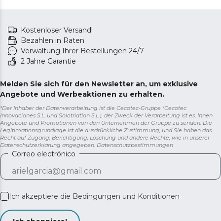
Kostenloser Versand!
Bezahlen in Raten
Verwaltung Ihrer Bestellungen 24/7
2 Jahre Garantie
Melden Sie sich für den Newsletter an, um exklusive
Angebote und Werbeaktionen zu erhalten.
*Der Inhaber der Datenverarbeitung ist die Cecotec-Gruppe (Cecotec
Innovaciones S.L. und Solotriatlon S.L.), der Zweck der Verarbeitung ist es, Ihnen
Angebote und Promotionen von den Unternehmen der Gruppe zu senden. Die
Legitimationsgrundlage ist die ausdrückliche Zustimmung, und Sie haben das
Recht auf Zugang, Berichtigung, Löschung und andere Rechte, wie in unserer
Datenschutzerklärung angegeben.
Datenschutzbestimmungen
Correo electrónico
Ich akzeptiere die
Bedingungen und Konditionen