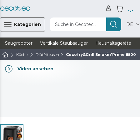
Kategorien
Suche in Cecotec...
DE
Saugroboter
Vertikale Staubsauger
Haushaltsgeräte
Küche
Diätfriteusen
Cecofry&Grill Smokin'Prime 6500
Video ansehen