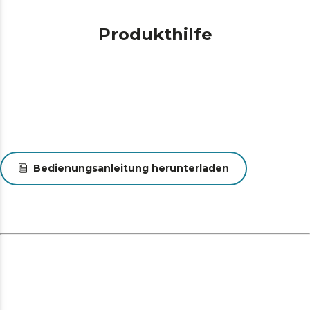
erzielen.
Kochen nach Ihrem Geschmack. Die regulierbare
Produkthilfe
Temperatur von 40 bis 200 °C ermöglicht es Ihnen,
jede Zutat bei der idealen Temperatur zuzubereiten.
N/A
Bedienungsanleitung herunterladen