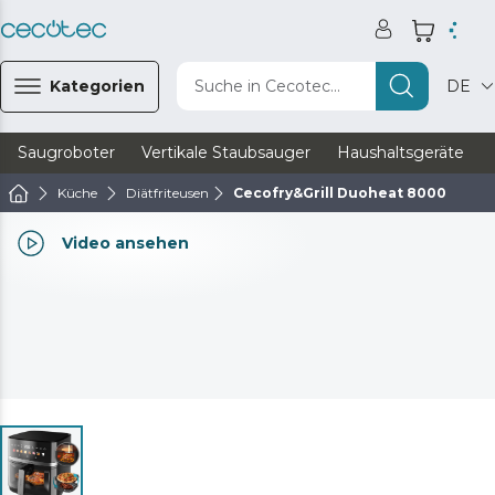
Kategorien
Suche in Cecotec...
DE
Saugroboter
Vertikale Staubsauger
Haushaltsgeräte
Küche
Diätfriteusen
Cecofry&Grill Duoheat 8000
Video ansehen