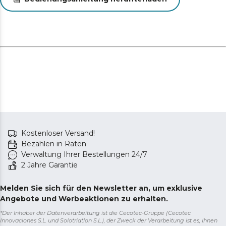
Temperatur an Ihre Bedürfnisse an, vom langsamen
Garen bei hohen Temperaturen bis zum perfekten
Anbraten und Grillen.
Kostenloser Versand!
Bezahlen in Raten
Verwaltung Ihrer Bestellungen 24/7
2 Jahre Garantie
Melden Sie sich für den Newsletter an, um exklusive
Angebote und Werbeaktionen zu erhalten.
*Der Inhaber der Datenverarbeitung ist die Cecotec-Gruppe (Cecotec
Innovaciones S.L. und Solotriatlon S.L.), der Zweck der Verarbeitung ist es, Ihnen