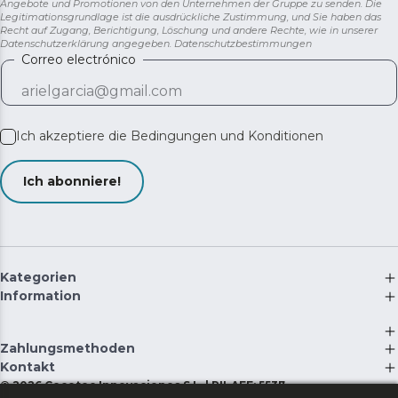
Angebote und Promotionen von den Unternehmen der Gruppe zu senden. Die
Legitimationsgrundlage ist die ausdrückliche Zustimmung, und Sie haben das
Recht auf Zugang, Berichtigung, Löschung und andere Rechte, wie in unserer
Datenschutzerklärung angegeben.
Datenschutzbestimmungen
Correo electrónico
Ich akzeptiere die
Bedingungen und Konditionen
Ich abonniere!
Kategorien
Information
Zahlungsmethoden
Kontakt
©
2026
Cecotec Innovaciones S.L. | RII-AEE: 5537