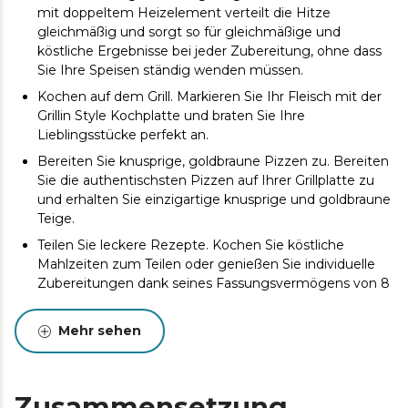
mit doppeltem Heizelement verteilt die Hitze
gleichmäßig und sorgt so für gleichmäßige und
köstliche Ergebnisse bei jeder Zubereitung, ohne dass
Sie Ihre Speisen ständig wenden müssen.
Kochen auf dem Grill. Markieren Sie Ihr Fleisch mit der
Grillin Style Kochplatte und braten Sie Ihre
Lieblingsstücke perfekt an.
Bereiten Sie knusprige, goldbraune Pizzen zu. Bereiten
Sie die authentischsten Pizzen auf Ihrer Grillplatte zu
und erhalten Sie einzigartige knusprige und goldbraune
Teige.
Teilen Sie leckere Rezepte. Kochen Sie köstliche
Mahlzeiten zum Teilen oder genießen Sie individuelle
Zubereitungen dank seines Fassungsvermögens von 8
Litern, ideal für Ihre kulinarischen Bedürfnisse.
Gesunde Gerichte mit nur einem Esslöffel Öl. Die
Mehr sehen
Leistung von 2200 W ermöglicht es Ihnen, Rezepte
mit einem Esslöffel Öl zuzubereiten und so die
Fettmenge in Ihren Zubereitungen zu reduzieren,
Zusammensetzung
ohne dass der Geschmack oder die Konsistenz darunter