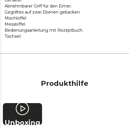
Behälter
1350 W
Abnehmbarer Griff für den Eimer.
Größe: 31 x 39 (47 cm mit Griff) x 23 cm
Gegrilltes auf zwei Ebenen gebacken.
Mischlöffel
Messlöffel.
Bedienungsanleitung mit Rezeptbuch.
Tischset
Produkthilfe
Unboxing