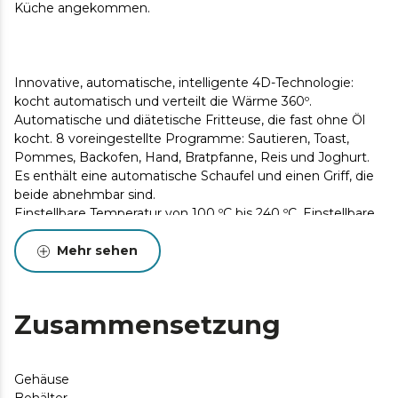
Küche angekommen.
Innovative, automatische, intelligente 4D-Technologie:
kocht automatisch und verteilt die Wärme 360º.
Automatische und diätetische Fritteuse, die fast ohne Öl
kocht. 8 voreingestellte Programme: Sautieren, Toast,
Pommes, Backofen, Hand, Bratpfanne, Reis und Joghurt.
Es enthält eine automatische Schaufel und einen Griff, die
beide abnehmbar sind.
Einstellbare Temperatur von 100 ºC bis 240 ºC. Einstellbare
Zeit von 5 bis zu 90 Minuten.
Enthält ein Joghurtmenü bei 60 ºC, Einstellbar von 0
Mehr sehen
Minuten bis 16,5 Stunden.
Kocht in 2 Stufen. Sie können bis 2 Gerichte gleichzeitig
zubereiten.
Zusammensetzung
3 L Innentopf mit Steinbeschichtung. Es kocht bis 1,5 Kg
Kartoffeln.
Inkl. Kochbuch mit 40 Rezepten und 8 zusätzliche Video-
Gehäuse
Rezepte.