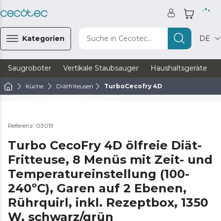
Kategorien
Suche in Cecotec...
DE
Saugroboter
Vertikale Staubsauger
Haushaltsgeräte
Küche
Diätfriteusen
TurboCecofry 4D
Video ansehen
Referenz: 03019
Turbo CecoFry 4D ölfreie Diät-
Fritteuse, 8 Menüs mit Zeit- und
Temperatureinstellung (100-
240ºC), Garen auf 2 Ebenen,
Rührquirl, inkl. Rezeptbox, 1350
W, schwarz/grün