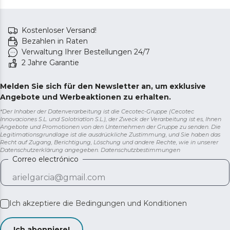
Kostenloser Versand!
Bezahlen in Raten
Verwaltung Ihrer Bestellungen 24/7
2 Jahre Garantie
Melden Sie sich für den Newsletter an, um exklusive
Angebote und Werbeaktionen zu erhalten.
*Der Inhaber der Datenverarbeitung ist die Cecotec-Gruppe (Cecotec
Innovaciones S.L. und Solotriatlon S.L.), der Zweck der Verarbeitung ist es, Ihnen
Angebote und Promotionen von den Unternehmen der Gruppe zu senden. Die
Legitimationsgrundlage ist die ausdrückliche Zustimmung, und Sie haben das
Recht auf Zugang, Berichtigung, Löschung und andere Rechte, wie in unserer
Datenschutzerklärung angegeben.
Datenschutzbestimmungen
Correo electrónico
Ich akzeptiere die
Bedingungen und Konditionen
Ich abonniere!