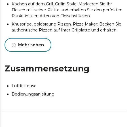
Kochen auf dem Grill. Grillin Style: Markieren Sie Ihr
Fleisch mit seiner Platte und erhalten Sie den perfekten
Punkt in allen Arten von Fleischstücken.
Knusprige, goldbraune Pizzen. Pizza Maker: Backen Sie
authentische Pizzen auf Ihrer Grillplatte und erhalten
Sie einzigartige knusprige, goldbraune Teige.
Bereiten Sie tolle Rezepte vor. 6,5 Liter
Mehr sehen
Fassungsvermögen zum Kochen von individuellen
Gerichten bis hin zu Rezepten zum Teilen.
Gesunde Rezepte im Handumdrehen. 2200 W
Zusammensetzung
Leistung: ermöglicht es Ihnen, alle Arten von Rezepten
mit wenig oder ohne Öl schnell und ohne
Geschmackseinbußen zuzubereiten.
Luftfritteuse
Kontrollieren Sie den gesamten Prozess ohne
Bedienungsanleitung
Wärmeverlust. Ansichtsfenster, um jeden Prozess zu
überprüfen, ohne den Kolben öffnen zu müssen.
Kochen auf Knopfdruck. 10 Menüs: Wählen Sie das
ideale Menü für jeden Moment und machen Sie sich
keine Sorgen, der Cecofry stellt automatisch die Zeit