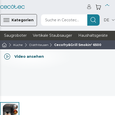
Kategorien
Suche in Cecotec...
DE
Saugroboter
Vertikale Staubsauger
Haushaltsgeräte
Küche
Diätfriteusen
Cecofry&Grill Smokin' 6500
Video ansehen