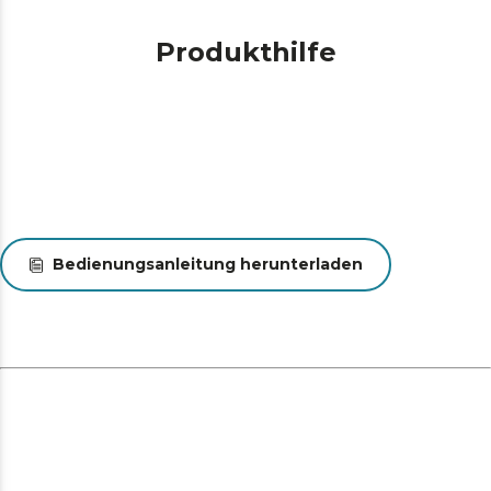
und die Temperatur ein, um den idealen Punkt zu
erreichen.
Produkthilfe
Koche nach deinem Geschmack. Die Temperatur ist
von 40 bis 200 ºC einstellbar, so dass jede Zutat bei der
idealen Temperatur gegart werden kann.
Bedienungsanleitung herunterladen