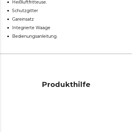
Heißluftfritteuse.
Rutschfeste Unterlage zur Unterstützung während des
Schutzgitter
Betriebs.
Gareinsatz
Die Länge des Stromkabels beträgt 82,3 cm.
Integrierte Waage
Bedienungsanleitung.
Produkthilfe