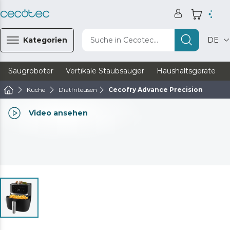
Kategorien
Suche in Cecotec...
DE
Saugroboter
Vertikale Staubsauger
Haushaltsgeräte
Küche
Diätfriteusen
Cecofry Advance Precision
Video ansehen