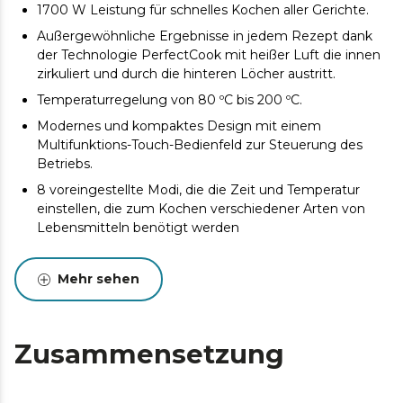
1700 W Leistung für schnelles Kochen aller Gerichte.
Außergewöhnliche Ergebnisse in jedem Rezept dank
der Technologie PerfectCook mit heißer Luft die innen
zirkuliert und durch die hinteren Löcher austritt.
Temperaturregelung von 80 ºC bis 200 ºC.
Modernes und kompaktes Design mit einem
Multifunktions-Touch-Bedienfeld zur Steuerung des
Betriebs.
8 voreingestellte Modi, die die Zeit und Temperatur
einstellen, die zum Kochen verschiedener Arten von
Lebensmitteln benötigt werden
Integrierte Waage auf der Oberseite zum Abwiegen
der Speisen und Erzielen des perfekten
Mehr sehen
Kochergebnisses.
Spülmaschinenfester Gareinsatz und Gitter.
Einstellbare Zeit von 0 bis zu 60 Minuten.
Zusammensetzung
Mit Überhitzungsschutz.
Betriebstimer.