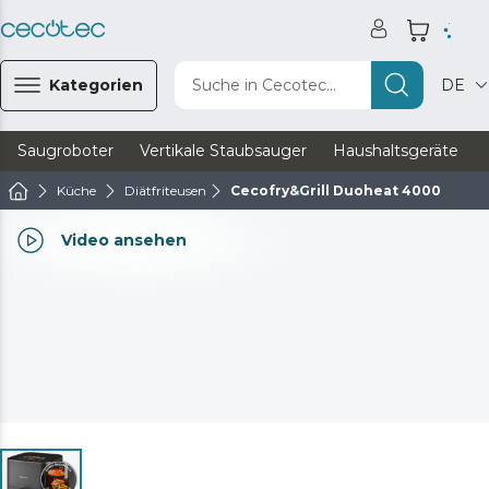
Kategorien
Suche in Cecotec...
DE
Saugroboter
Vertikale Staubsauger
Haushaltsgeräte
Küche
Diätfriteusen
Cecofry&Grill Duoheat 4000
Video ansehen