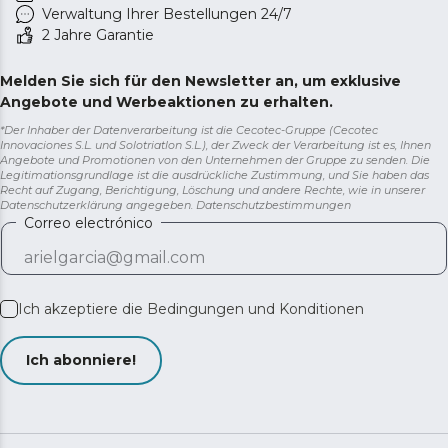
Verwaltung Ihrer Bestellungen 24/7
2 Jahre Garantie
Melden Sie sich für den Newsletter an, um exklusive
Angebote und Werbeaktionen zu erhalten.
*Der Inhaber der Datenverarbeitung ist die Cecotec-Gruppe (Cecotec
Innovaciones S.L. und Solotriatlon S.L.), der Zweck der Verarbeitung ist es, Ihnen
Angebote und Promotionen von den Unternehmen der Gruppe zu senden. Die
Legitimationsgrundlage ist die ausdrückliche Zustimmung, und Sie haben das
Recht auf Zugang, Berichtigung, Löschung und andere Rechte, wie in unserer
Datenschutzerklärung angegeben.
Datenschutzbestimmungen
Correo electrónico
Ich akzeptiere die
Bedingungen und Konditionen
Ich abonniere!