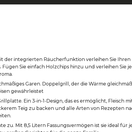
it der integrierten Räucherfunktion verleihen Sie Ihre
s. Fügen Sie einfach Holzchips hinzu und verleihen Sie j
roma.
mäßiges Garen. Doppelgrill, der die Wärme gleichmäßig
sen gewährleistet
Grillplatte. Ein 3-in-1-Design, das es ermöglicht, Fleisc
ockerem Teig zu backen und alle Arten von Rezepten n
iten.
hte zu. Mit 8,5 Litern Fassungsvermögen ist sie ideal für