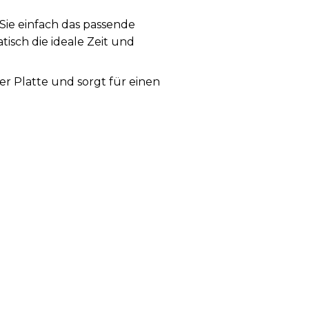
ie einfach das passende
tisch die ideale Zeit und
r Platte und sorgt für einen
en, ohne den Kolben öffnen zu
ereitung aller Arten von
n.
eristischen Grillstreifen und
licht es Ihnen, jede Zutat bei