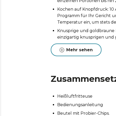
einzelnen Portionen bis hin
Kochen auf Knopfdruck: 10 
Programm für Ihr Gericht und
Temperatur ein, um stets d
Knusprige und goldbraune Pi
einzigartig knusprigen und
Sichtkontrolle ohne Wärmev
Mehr sehen
müssen.
Gesunde Rezepte im Handumd
Rezepten mit wenig bis gar
Grillfunktion. Grillin Style: 
Zusammenset
erzielen Sie den perfekten G
Kochen nach Ihrem Geschmac
Heißluftfritteuse
der idealen Temperatur zuz
Bedienungsanleitung
Beutel mit Probier-Chips.