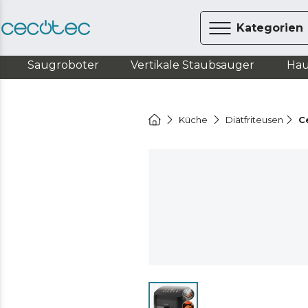
Kategorien
Saugroboter
Vertikale Staubsauger
Hau
Küche
Diätfriteusen
C