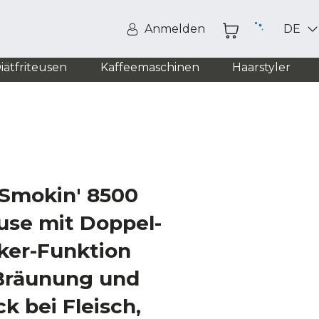
Anmelden
DE
iätfriteusen
Kaffeemaschinen
Haarstyler
 Smokin' 8500
euse mit Doppel-
ker-Funktion
 Bräunung und
k bei Fleisch,