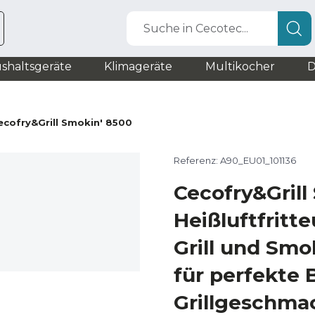
Suche in Cecotec...
shaltsgeräte
Klimageräte
Multikocher
D
ecofry&Grill Smokin' 8500
Referenz: A90_EU01_101136
Cecofry&Grill
Heißluftfritt
Grill und Smo
für perfekte
Grillgeschmac