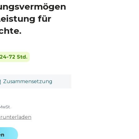
ssungsvermögen
eistung für
chte.
24-72 Std.
Zusammensetzung
 MwSt.
erunterladen
en