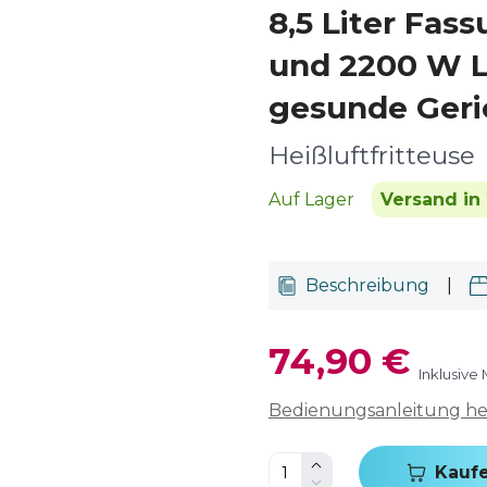
8,5 Liter Fa
und 2200 W L
gesunde Geri
Heißluftfritteuse
Auf Lager
Versand in 
Beschreibung
|
74,90 €
Inklusive
Bedienungsanleitung h
Kauf