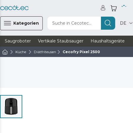
Kategorien
Suche in Cecotec...
DE
Saugroboter
Vertikale Staubsauger
Haushaltsgeräte
Küche
Diätfriteusen
Cecofry Pixel 2500