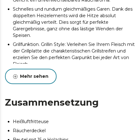
Gericht ein unverwechselbares Raucharoma.
Schnelles und rundum gleichmäßiges Garen. Dank des
doppelten Heizelements wird die Hitze absolut
gleichmäßig verteilt. Dies sorgt für perfekte
Garergebnisse, ganz ohne das lästige Wenden der
Speisen.
Grillfunktion. Grillin Style: Verleihen Sie Ihrem Fleisch mit
der Grillplatte die charakteristischen Grillstreifen und
erzielen Sie den perfekten Garpunkt bei jeder Art von
Fleisch.
Knusprige, goldbraune Pizzen. Pizza-Maker: Backt
Mehr sehen
authentische Pizzen auf seiner Platte und sorgt für
einen einzigartig knusprigen und goldbraunen Boden.
Zaubern Sie großartige Gerichte. 4 Liter
Zusammensetzung
Fassungsvermögen zum Kochen von individuellen
Gerichten bis hin zu Rezepten zum Teilen.
Gesunde Rezepte im Handumdrehen. 1900 W
Heißluftfritteuse
Leistung: ermöglicht es Ihnen, alle Arten von Rezepten
mit wenig oder ohne Öl schnell und ohne
Räucherdeckel
Geschmackseinbußen zuzubereiten.
Beutel mit 15 g Holzchips