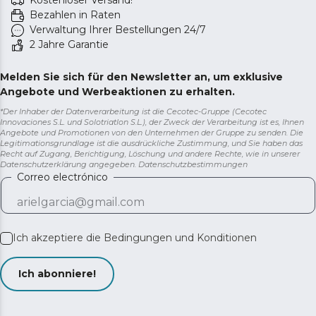
Kostenloser Versand!
Bezahlen in Raten
Verwaltung Ihrer Bestellungen 24/7
2 Jahre Garantie
Melden Sie sich für den Newsletter an, um exklusive
Angebote und Werbeaktionen zu erhalten.
*Der Inhaber der Datenverarbeitung ist die Cecotec-Gruppe (Cecotec
Innovaciones S.L. und Solotriatlon S.L.), der Zweck der Verarbeitung ist es, Ihnen
Angebote und Promotionen von den Unternehmen der Gruppe zu senden. Die
Legitimationsgrundlage ist die ausdrückliche Zustimmung, und Sie haben das
Recht auf Zugang, Berichtigung, Löschung und andere Rechte, wie in unserer
Datenschutzerklärung angegeben.
Datenschutzbestimmungen
Correo electrónico
Ich akzeptiere die
Bedingungen und Konditionen
Ich abonniere!