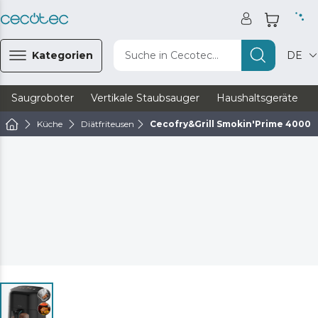
Kategorien
Suche in Cecotec...
DE
Saugroboter
Vertikale Staubsauger
Haushaltsgeräte
Küche
Diätfriteusen
Cecofry&Grill Smokin'Prime 4000