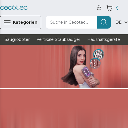
Kategorien
Suche in Cecotec...
DE
Saugroboter
Vertikale Staubsauger
Haushaltsgeräte