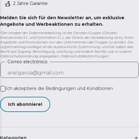
2 Jahre Garantie
Melden Sie sich für den Newsletter an, um exklusive
Angebote und Werbeaktionen zu erhalten.
*Der Inhaber der Datenverarbeitung ist die Cecotec-Gruppe (Cecotec
Innovaciones S.L. und Solotriatlon S.L.), der Zweck der Verarbeitung ist es, Ihnen
Angebote und Promotionen von den Unternehmen der Gruppe zu senden. Die
Legitimationsgrundlage ist die ausdrückliche Zustimmung, und Sie haben das
Recht auf Zugang, Berichtigung, Löschung und andere Rechte, wie in unserer
Datenschutzerklärung angegeben.
Datenschutzbestimmungen
Correo electrónico
Ich akzeptiere die
Bedingungen und Konditionen
Ich abonniere!
Kategorien