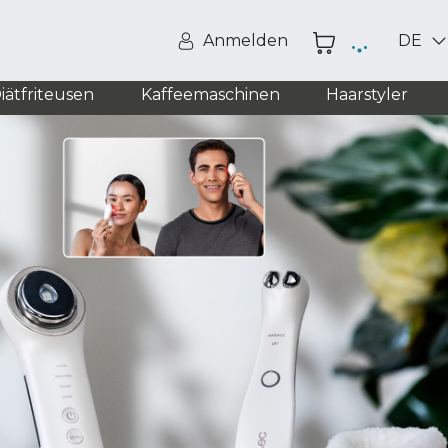
Anmelden
DE
iätfriteusen
Kaffeemaschinen
Haarstyler