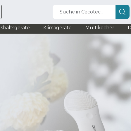
Suche in Cecotec...
shaltsgeräte
Klimageräte
Multikocher
D