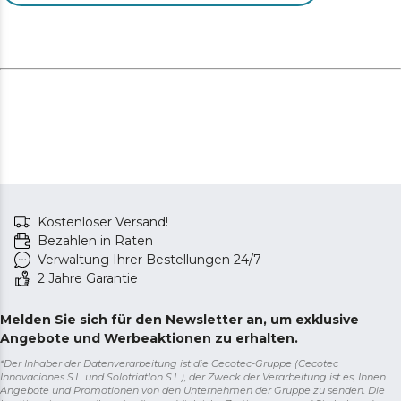
und mögliche Hautreizungen zu vermeiden. Dies
gewährleistet eine sichere und effektive
Behandlungsroutine. Automatische Abschaltung nach 2
Minuten.
Dank der IPX6-Zertifizierung ist das Gerät wasserfest,
sodass du es sorgenfrei unter der Dusche oder am
Waschbecken verwenden und nach jedem Gebrauch
einfach unter dem Wasserhahn reinigen kannst.
Waterproof IPX6.
Kostenloser Versand!
Bezahlen in Raten
Verwaltung Ihrer Bestellungen 24/7
2 Jahre Garantie
Melden Sie sich für den Newsletter an, um exklusive
Angebote und Werbeaktionen zu erhalten.
*Der Inhaber der Datenverarbeitung ist die Cecotec-Gruppe (Cecotec
Innovaciones S.L. und Solotriatlon S.L.), der Zweck der Verarbeitung ist es, Ihnen
Angebote und Promotionen von den Unternehmen der Gruppe zu senden. Die