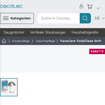
Kategorien
Suche in Cecotec...
DE
Saugroboter
Vertikale Staubsauger
Haushaltsgeräte
Körperpflege
Gesichtspflege
FaceCare TotalClean Soft
RABATTE