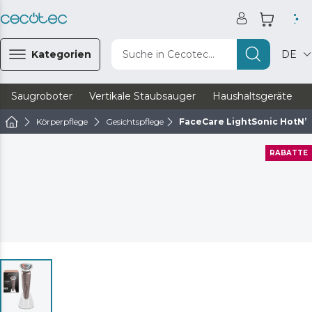
Kategorien
Suche in Cecotec...
DE
Saugroboter
Vertikale Staubsauger
Haushaltsgeräte
Körperpflege
Gesichtspflege
FaceCare LightSonic HotN’
RABATTE