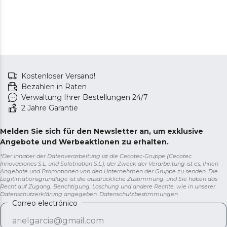
Wird mit einer Basis geliefert, sodass das Gerät
ordentlich und komfortabel aufbewahrt werden kann.
Kostenloser Versand!
Bezahlen in Raten
Verwaltung Ihrer Bestellungen 24/7
2 Jahre Garantie
Melden Sie sich für den Newsletter an, um exklusive
Angebote und Werbeaktionen zu erhalten.
*Der Inhaber der Datenverarbeitung ist die Cecotec-Gruppe (Cecotec
Innovaciones S.L. und Solotriatlon S.L.), der Zweck der Verarbeitung ist es, Ihnen
Angebote und Promotionen von den Unternehmen der Gruppe zu senden. Die
Legitimationsgrundlage ist die ausdrückliche Zustimmung, und Sie haben das
Recht auf Zugang, Berichtigung, Löschung und andere Rechte, wie in unserer
Datenschutzerklärung angegeben.
Datenschutzbestimmungen
Correo electrónico