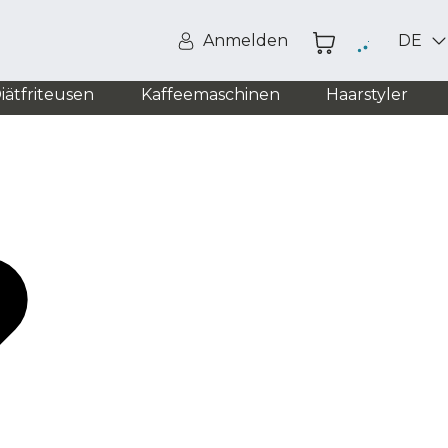
Anmelden
DE
iätfriteusen
Kaffeemaschinen
Haarstyler