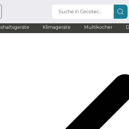
Suche in Cecotec...
shaltsgeräte
Klimageräte
Multikocher
D