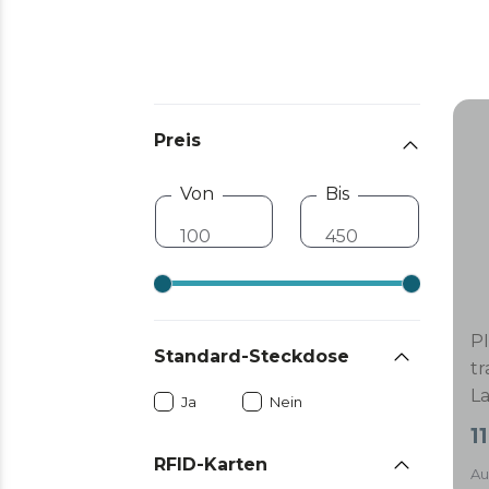
Preis
Von
Bis
P
Standard-Steckdose
tr
L
Ja
Nein
t
1
La
RFID-Karten
Au
E