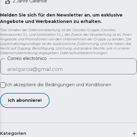
2 Jahre Garantie
Melden Sie sich für den Newsletter an, um exklusive
Angebote und Werbeaktionen zu erhalten.
*Der Inhaber der Datenverarbeitung ist die Cecotec-Gruppe (Cecotec
Innovaciones S.L. und Solotriatlon S.L.), der Zweck der Verarbeitung ist es, Ihnen
Angebote und Promotionen von den Unternehmen der Gruppe zu senden. Die
Legitimationsgrundlage ist die ausdrückliche Zustimmung, und Sie haben das
Recht auf Zugang, Berichtigung, Löschung und andere Rechte, wie in unserer
Datenschutzerklärung angegeben.
Datenschutzbestimmungen
Correo electrónico
Ich akzeptiere die
Bedingungen und Konditionen
Ich abonniere!
Kategorien