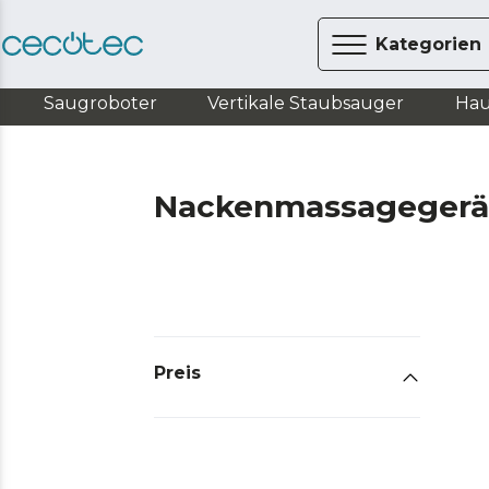
Kategorien
Saugroboter
Vertikale Staubsauger
Hau
Nackenmassagegerät
Preis