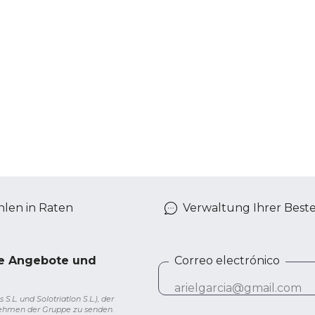
len in Raten
Verwaltung Ihrer Best
ve Angebote und
Correo electrónico
L. und Solotriatlon S.L.), der
nehmen der Gruppe zu senden.