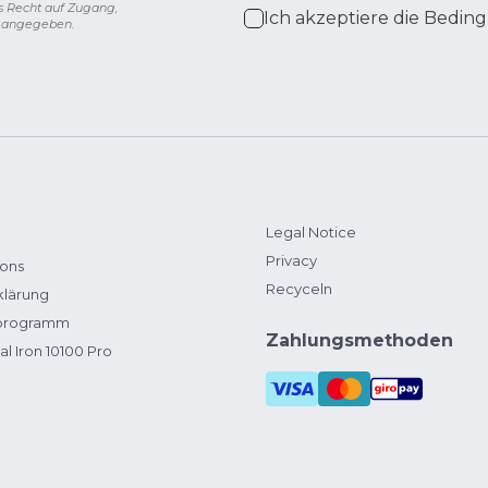
s Recht auf Zugang,
Ich akzeptiere die
Beding
g angegeben.
Legal Notice
Privacy
ions
Recyceln
klärung
zprogramm
Zahlungsmethoden
al Iron 10100 Pro