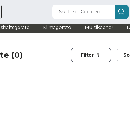
Suche in Cecotec...
shaltsgeräte
Klimageräte
Multikocher
D
e (0)
Filter