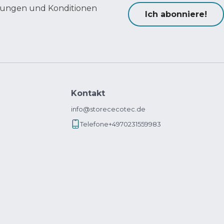
ungen und Konditionen
Ich abonniere!
Kontakt
info@storececotec.de
Telefone
+4970231559983