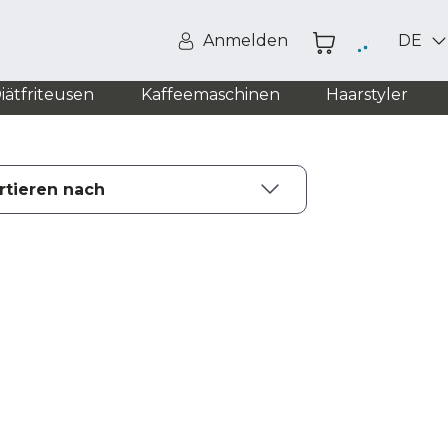
Anmelden
DE
iätfriteusen
Kaffeemaschinen
Haarstyler