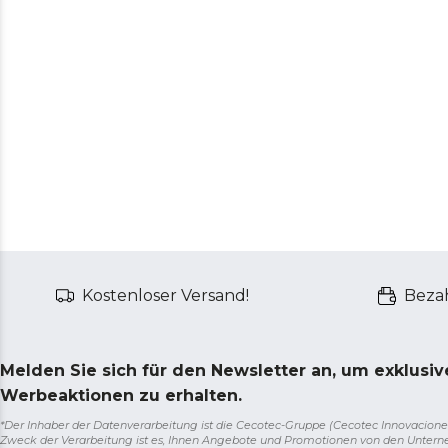
Kostenloser Versand!
Bezah
Melden Sie sich für den Newsletter an, um exklusi
Werbeaktionen zu erhalten.
*Der Inhaber der Datenverarbeitung ist die Cecotec-Gruppe (Cecotec Innovaciones S.
Zweck der Verarbeitung ist es, Ihnen Angebote und Promotionen von den Unter