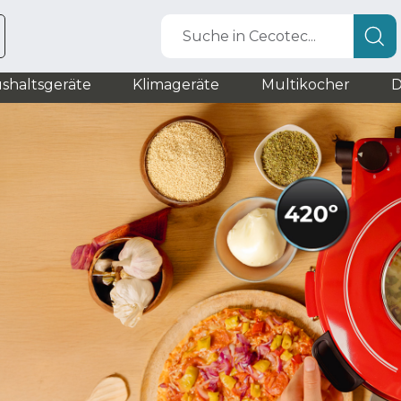
Suche in Cecotec...
shaltsgeräte
Klimageräte
Multikocher
D