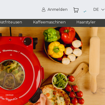
Anmelden
DE
iätfriteusen
Kaffeemaschinen
Haarstyler