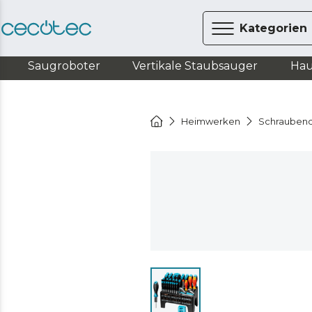
Kategorien
Saugroboter
Vertikale Staubsauger
Hau
Heimwerken
Schrauben