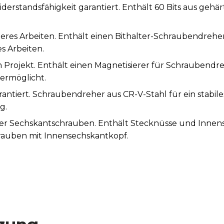
erstandsfähigkeit garantiert. Enthält 60 Bits aus gehä
eres Arbeiten. Enthält einen Bithalter-Schraubendrehe
s Arbeiten.
 Projekt. Enthält einen Magnetisierer für Schraubendr
ermöglicht.
rantiert. Schraubendreher aus CR-V-Stahl für ein stabile
g.
er Sechskantschrauben. Enthält Stecknüsse und Innens
rauben mit Innensechskantkopf.
t eine Halterung, die an der Wand, an einer Werkzeugwa
eichnung am oberen Griffende für bessere Sichtbarkeit.
nenten-Griffe für maximalen Halt und sicheres Arbeiten
. Inklusive 8 Präzisionsschraubendreher für Feinarbeite