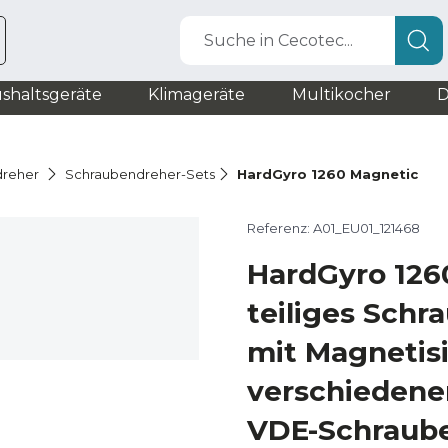
Suche in Cecotec...
shaltsgeräte
Klimageräte
Multikocher
D
dreher
Schraubendreher-Sets
HardGyro 1260 Magnetic
Referenz: A01_EU01_121468
HardGyro 126
teiliges Schr
mit Magnetisi
verschiedene
VDE-Schraub