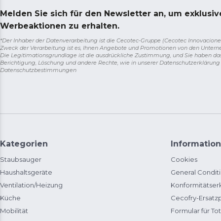
Melden Sie sich für den Newsletter an, um exklusi
Werbeaktionen zu erhalten.
*Der Inhaber der Datenverarbeitung ist die Cecotec-Gruppe (Cecotec Innovaciones S.
Zweck der Verarbeitung ist es, Ihnen Angebote und Promotionen von den Unter
Die Legitimationsgrundlage ist die ausdrückliche Zustimmung, und Sie haben da
Berichtigung, Löschung und andere Rechte, wie in unserer Datenschutzerklärun
Datenschutzbestimmungen
Kategorien
Information
Staubsauger
Cookies
Haushaltsgeräte
General Condit
Ventilation/Heizung
Konformitätser
Küche
Cecofry-Ersat
Mobilität
Formular für Tot