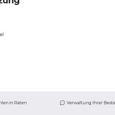
zung
el
len in Raten
Verwaltung Ihrer Best