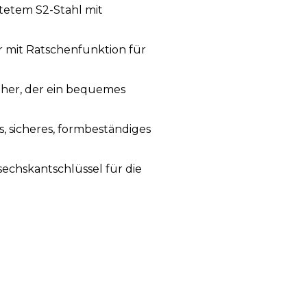
rtetem S2-Stahl mit
r mit Ratschenfunktion für
eher, der ein bequemes
s, sicheres, formbeständiges
echskantschlüssel für die
nd oder auf dem Tisch platziert
.
n im Elektronikbereich.