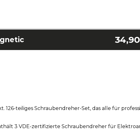
34,90
gnetic
ekt. 126-teiliges Schraubendreher-Set, das alle für profes
Enthält 3 VDE-zertifizierte Schraubendreher für Elektro