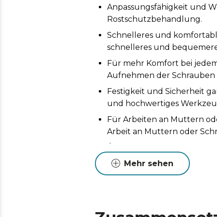
Anpassungsfähigkeit und Wid
Rostschutzbehandlung.
Schnelleres und komfortabl
schnelleres und bequemere
Für mehr Komfort bei jedem
Aufnehmen der Schrauben 
Festigkeit und Sicherheit ga
und hochwertiges Werkzeu
Für Arbeiten an Muttern od
Arbeit an Muttern oder Sch
Überall platzierbar. Enthäl
werden kann.
Mehr sehen
Bessere Sichtbarkeit. Kennz
Maximaler Halt. Zwei-Kompo
Ideal für Elektronikarbeiten