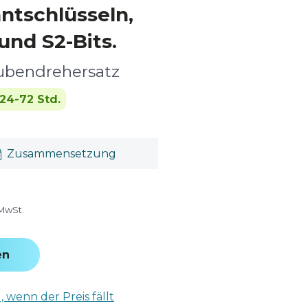
ntschlüsseln,
nd S2-Bits.
aubendrehersatz
24-72 Std.
Zusammensetzung
 MwSt.
en
 wenn der Preis fällt