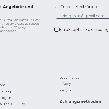
ve Angebote und
Correo electrónico
L. und Solotriatlon S.L.), der
nehmen der Gruppe zu senden.
s Recht auf Zugang,
Ich akzeptiere die
Beding
g angegeben.
Legal Notice
Privacy
ions
Recyceln
klärung
zprogramm
Zahlungsmethoden
al Iron 10100 Pro