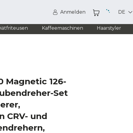
Anmelden
DE
iätfriteusen
Kaffeemaschinen
Haarstyler
0 Magnetic 126-
aubendreher-Set
erer,
n CRV- und
endrehern,