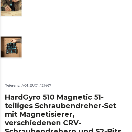
Referenz: A01_EU01_121467
HardGyro 510 Magnetic 51-
teiliges Schraubendreher-Set
mit Magnetisierer,
verschiedenen CRV-
Schraubendrehern und S2-Bits.