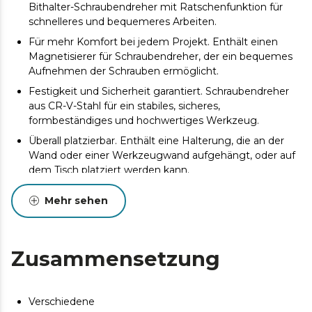
Bithalter-Schraubendreher mit Ratschenfunktion für
schnelleres und bequemeres Arbeiten.
Für mehr Komfort bei jedem Projekt. Enthält einen
Magnetisierer für Schraubendreher, der ein bequemes
Aufnehmen der Schrauben ermöglicht.
Festigkeit und Sicherheit garantiert. Schraubendreher
aus CR-V-Stahl für ein stabiles, sicheres,
formbeständiges und hochwertiges Werkzeug.
Überall platzierbar. Enthält eine Halterung, die an der
Wand oder einer Werkzeugwand aufgehängt, oder auf
dem Tisch platziert werden kann.
Maximaler Halt. Bimaterial-Griffe für maximalen Halt
Mehr sehen
und sicheres, stabiles Arbeiten.
Bessere Sichtbarkeit. Kennzeichnung am oberen
Griffende für bessere Sichtbarkeit.
Zusammensetzung
Ideal für Elektronikarbeiten. Inklusive 8
Präzisionsschraubendreher für Feinarbeiten im
Elektronikbereich.
Verschiedene