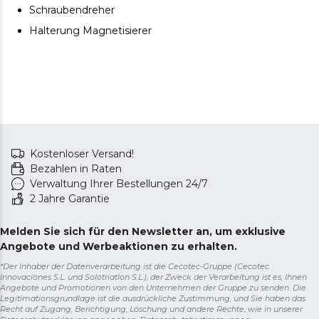
Schraubendreher
Halterung Magnetisierer
Kostenloser Versand!
Bezahlen in Raten
Verwaltung Ihrer Bestellungen 24/7
2 Jahre Garantie
Melden Sie sich für den Newsletter an, um exklusive
Angebote und Werbeaktionen zu erhalten.
*Der Inhaber der Datenverarbeitung ist die Cecotec-Gruppe (Cecotec
Innovaciones S.L. und Solotriatlon S.L.), der Zweck der Verarbeitung ist es, Ihnen
Angebote und Promotionen von den Unternehmen der Gruppe zu senden. Die
Legitimationsgrundlage ist die ausdrückliche Zustimmung, und Sie haben das
Recht auf Zugang, Berichtigung, Löschung und andere Rechte, wie in unserer