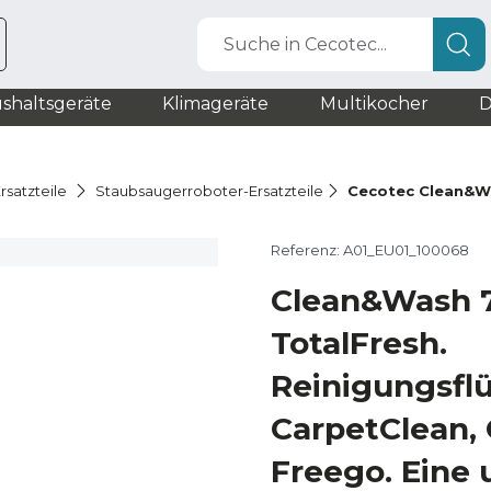
Suche in Cecotec...
shaltsgeräte
Klimageräte
Multikocher
D
rsatzteile
Staubsaugerroboter-Ersatzteile
Cecotec Clean&W
Referenz: A01_EU01_100068
Clean&Wash 
TotalFresh.
Reinigungsflü
CarpetClean,
Freego. Eine