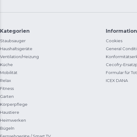
Kategorien
Information
Staubsauger
Cookies
Haushaltsgeräte
General Condit
Ventilation/Heizung
Konformitätser
Küche
Cecofry-Ersat
Mobilität
Formular für Tot
Relax
ICEX DANA
Fitness
Garten
Körperpflege
Haustiere
Heimwerken
Bügeln
Fernsehgeräte / Smart TV