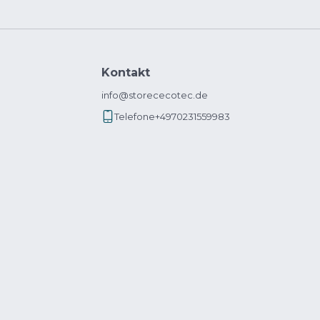
Kontakt
info@storececotec.de
Telefone
+4970231559983