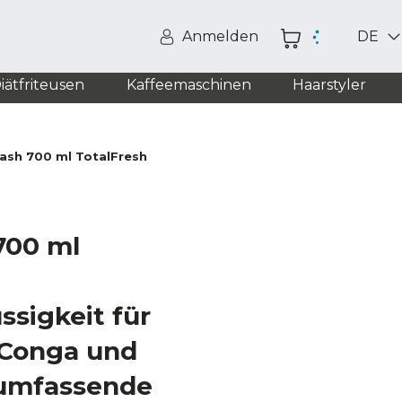
Anmelden
DE
iätfriteusen
Kaffeemaschinen
Haarstyler
ash 700 ml TotalFresh
700 ml
ssigkeit für
 Conga und
 umfassende