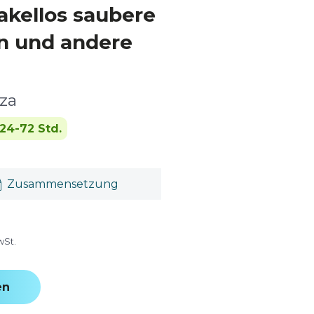
akellos saubere
en und andere
eza
24-72 Std.
Zusammensetzung
wSt.
en