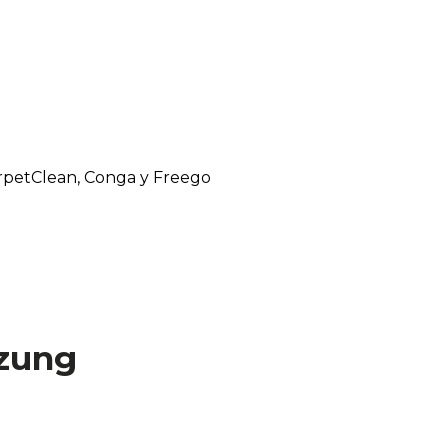
arpetClean, Conga y Freego
zung