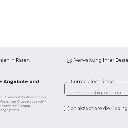
len in Raten
Verwaltung Ihrer Best
ve Angebote und
Correo electrónico
L. und Solotriatlon S.L.), der
nehmen der Gruppe zu senden.
s Recht auf Zugang,
Ich akzeptiere die
Beding
g angegeben.