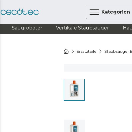
Kategorien
Saugroboter
Vertikale Staubsauger
Hau
Ersatzteile
Staubsauger E