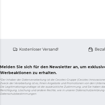
Kostenloser Versand!
Bezah
Melden Sie sich für den Newsletter an, um exklusi
Werbeaktionen zu erhalten.
*Der Inhaber der Datenverarbeitung ist die Cecotec-Gruppe (Cecotec Innovaciones S.
Zweck der Verarbeitung ist es, Ihnen Angebote und Promotionen von den Unter
Die Legitimationsgrundlage ist die ausdrückliche Zustimmung, und Sie haben da
Berichtigung, Löschung und andere Rechte, wie in unserer Datenschutzerklärun
Datenschutzbestimmungen