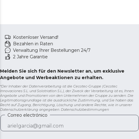
Kostenloser Versand!
Bezahlen in Raten
Verwaltung Ihrer Bestellungen 24/7
2 Jahre Garantie
Melden Sie sich für den Newsletter an, um exklusive
Angebote und Werbeaktionen zu erhalten.
*Der Inhaber der Datenverarbeitung ist die Cecotec-Gruppe (Cecotec
Innovaciones S.L. und Solotriatlon S.L.), der Zweck der Verarbeitung ist es, Ihnen
Angebote und Promotionen von den Unternehmen der Gruppe zu senden. Die
Legitimationsgrundlage ist die ausdrückliche Zustimmung, und Sie haben das
Recht auf Zugang, Berichtigung, Löschung und andere Rechte, wie in unserer
Datenschutzerklärung angegeben.
Datenschutzbestimmungen
Correo electrónico