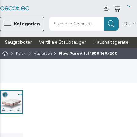
Kategorien
Suche in Cecotec...
DE
Saugroboter
Vertikale Staubsauger
Haushaltsgeräte
Relax
Matratzen
Flow PureVital 1900 140x200