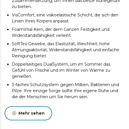
Zusammensetzung, um Ihnen das beste Ruhegefühl
zu bieten.
VisComfort, eine viskoelastische Schicht, die sich den
Linien Ihres Körpers anpasst.
FoamVital-Kern, der dem Ganzen Festigkeit und
Widerstandsfähigkeit verleiht.
SoftTex-Gewebe, das Elastizität, Weichheit, hohe
Atmungsaktivität, Widerstandsfähigkeit und einfache
Reinigung bietet.
Doppelseitiges DualSystem, um im Sommer das
Gefühl von Frische und im Winter von Wärme zu
genießen.
3-faches Schutzsystem gegen Milben, Bakterien und
Pilze. Ihre einzige Sorge sollte Ihre eigene Ruhe und
die der Menschen um Sie herum sein.
Für einen einfachen Transport wird die Matratze gerollt
und vakuumverpackt geliefert.
Mehr sehen