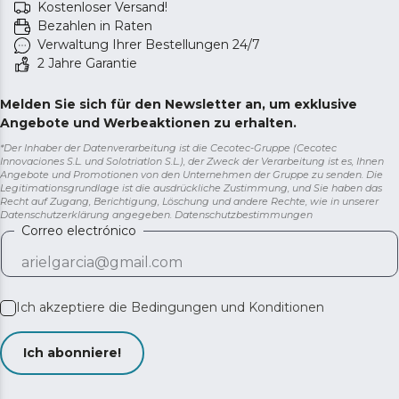
Kostenloser Versand!
Bezahlen in Raten
Verwaltung Ihrer Bestellungen 24/7
2 Jahre Garantie
Melden Sie sich für den Newsletter an, um exklusive
Angebote und Werbeaktionen zu erhalten.
*Der Inhaber der Datenverarbeitung ist die Cecotec-Gruppe (Cecotec
Innovaciones S.L. und Solotriatlon S.L.), der Zweck der Verarbeitung ist es, Ihnen
Angebote und Promotionen von den Unternehmen der Gruppe zu senden. Die
Legitimationsgrundlage ist die ausdrückliche Zustimmung, und Sie haben das
Recht auf Zugang, Berichtigung, Löschung und andere Rechte, wie in unserer
Datenschutzerklärung angegeben.
Datenschutzbestimmungen
Correo electrónico
Ich akzeptiere die
Bedingungen und Konditionen
Ich abonniere!