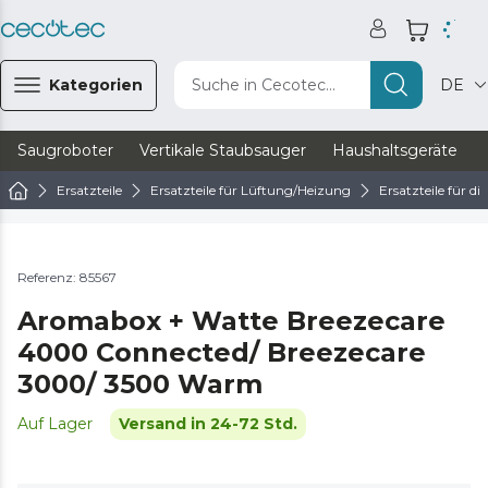
Kategorien
Suche in Cecotec...
DE
Saugroboter
Vertikale Staubsauger
Haushaltsgeräte
Ersatzteile
Ersatzteile für Lüftung/Heizung
Ersatzteile für d
Referenz: 85567
Aromabox + Watte Breezecare
4000 Connected/ Breezecare
3000/ 3500 Warm
Auf Lager
Versand in 24-72 Std.