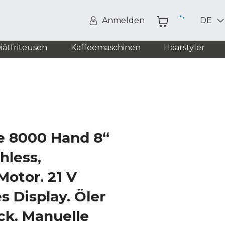
Anmelden
DE
iätfriteusen
Kaffeemaschinen
Haarstyler
e 8000 Hand 8“
hless,
Motor. 21 V
s Display. Öler
ck. Manuelle