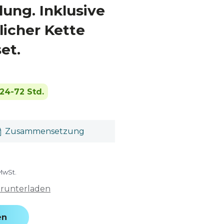
lung. Inklusive
licher Kette
et.
24-72 Std.
Zusammensetzung
 MwSt.
erunterladen
en