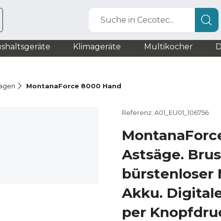
Suche in Cecotec...
shaltsgeräte
Klimageräte
Multikocher
D
sägen
MontanaForce 8000 Hand
Referenz: A01_EU01_106756
MontanaForc
Astsäge. Brus
bürstenloser 
Akku. Digitale
per Knopfdru