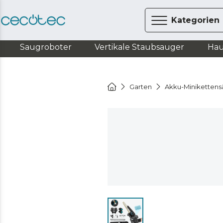
Kategorien
Saugroboter
Vertikale Staubsauger
Hau
Garten
Akku-Miniketten