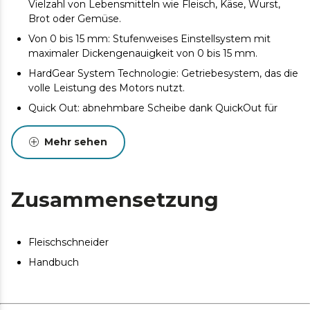
Vielzahl von Lebensmitteln wie Fleisch, Käse, Wurst,
Brot oder Gemüse.
Von 0 bis 15 mm: Stufenweises Einstellsystem mit
maximaler Dickengenauigkeit von 0 bis 15 mm.
HardGear System Technologie: Getriebesystem, das die
volle Leistung des Motors nutzt.
Quick Out: abnehmbare Scheibe dank QuickOut für
eine einfache Reinigung.
Mehr sehen
Edelstahl: Schiebeschlitten mit Edelstahlabdeckung.
4 Saugnäpfe: Sie befinden sich an der Basis und sorgen
für eine hohe Stabilität während der Benutzung.
Zusammensetzung
Fleischschneider
Handbuch