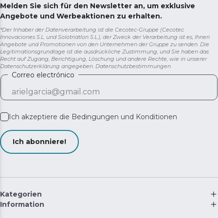
Melden Sie sich für den Newsletter an, um exklusive
Angebote und Werbeaktionen zu erhalten.
*Der Inhaber der Datenverarbeitung ist die Cecotec-Gruppe (Cecotec
Innovaciones S.L. und Solotriatlon S.L.), der Zweck der Verarbeitung ist es, Ihnen
Angebote und Promotionen von den Unternehmen der Gruppe zu senden. Die
Legitimationsgrundlage ist die ausdrückliche Zustimmung, und Sie haben das
Recht auf Zugang, Berichtigung, Löschung und andere Rechte, wie in unserer
Datenschutzerklärung angegeben.
Datenschutzbestimmungen
Correo electrónico
Ich akzeptiere die
Bedingungen und Konditionen
Ich abonniere!
Kategorien
Information