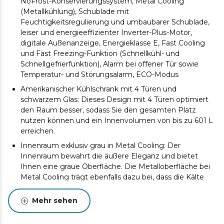
NoFrost-Konservierungssystem, Metal Cooling
(Metallkühlung), Schublade mit
Feuchtigkeitsregulierung und umbaubarer Schublade,
leiser und energieeffizienter Inverter-Plus-Motor,
digitale Außenanzeige, Energieklasse E, Fast Cooling
und Fast Freezing-Funktion (Schnellkühl- und
Schnellgefrierfunktion), Alarm bei offener Tür sowie
Temperatur- und Störungsalarm, ECO-Modus
Amerikanischer Kühlschrank mit 4 Türen und
schwarzem Glas: Dieses Design mit 4 Türen optimiert
den Raum besser, sodass Sie den gesamten Platz
nutzen können und ein Innenvolumen von bis zu 601 L
erreichen.
Innenraum exklusiv grau in Metal Cooling: Der
Innenraum bewahrt die äußere Eleganz und bietet
Ihnen eine graue Oberfläche. Die Metalloberfläche bei
Metal Cooling trägt ebenfalls dazu bei, dass die Kälte
gleichmäßiger übertragen wird.
Mehr sehen
Inverter Plus-Kompressor: Der Inverter-Motor ist
aufgrund seiner längeren Lebensdauer, seines
geringeren Energieverbrauchs und seines leisen