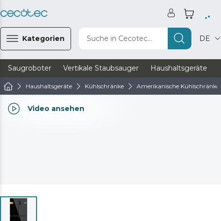
Kategorien
Suche in Cecotec...
DE
Saugroboter
Vertikale Staubsauger
Haushaltsgeräte
Haushaltsgeräte
Kühlschränke
Amerikanische Kühlschränke
Video ansehen