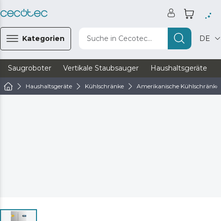
Kategorien
Suche in Cecotec...
DE
Saugroboter
Vertikale Staubsauger
Haushaltsgeräte
Haushaltsgeräte
Kühlschränke
Amerikanische Kühlschränke