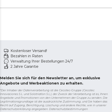
Kühlschranktemperatur geht auf 15 Grad und die
Gefrierschranktemperatur auf -18 Grad.
Humidity Box (Luftfeuchtigkeitsbox):
feuchtigkeitsabsorbierende Schublade für die optimale
Konservierung von Obst und Gemüse.
Abmessungen des Kühlschranks (Breite x Tiefe x Höhe):
83,6 x 63,6 x 183 cm.
Kostenloser Versand!
Bezahlen in Raten
Verwaltung Ihrer Bestellungen 24/7
2 Jahre Garantie
Melden Sie sich für den Newsletter an, um exklusive
Angebote und Werbeaktionen zu erhalten.
*Der Inhaber der Datenverarbeitung ist die Cecotec-Gruppe (Cecotec
Innovaciones S.L. und Solotriatlon S.L.), der Zweck der Verarbeitung ist es, Ihnen
Angebote und Promotionen von den Unternehmen der Gruppe zu senden. Die
Legitimationsgrundlage ist die ausdrückliche Zustimmung, und Sie haben das
Recht auf Zugang, Berichtigung, Löschung und andere Rechte, wie in unserer
Datenschutzerklärung angegeben.
Datenschutzbestimmungen