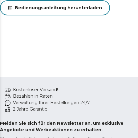
Funktionen des Kühlschranks, ohne die Tür zu öffnen.
Bedienungsanleitung herunterladen
So bleibt die Kälte im Innenraum erhalten und eine
effizientere Lagerung wird gewährleistet.
Effiziente Kühlung, reduzierter Energieverbrauch.
Urlaubsmodus: entwickelt, um den Kühlschrank
während Ihrer Abwesenheit effizient zu betreiben,
Energie zu sparen und die Lebensmittel zu schützen.
Effizienter und langlebiger Betrieb. Inverter-Plus-
Kompressor: optimiert den Energieverbrauch und
verlängert die Lebensdauer des Kühlschranks.
Kostenloser Versand!
Bezahlen in Raten
Verwaltung Ihrer Bestellungen 24/7
2 Jahre Garantie
Melden Sie sich für den Newsletter an, um exklusive
Angebote und Werbeaktionen zu erhalten.