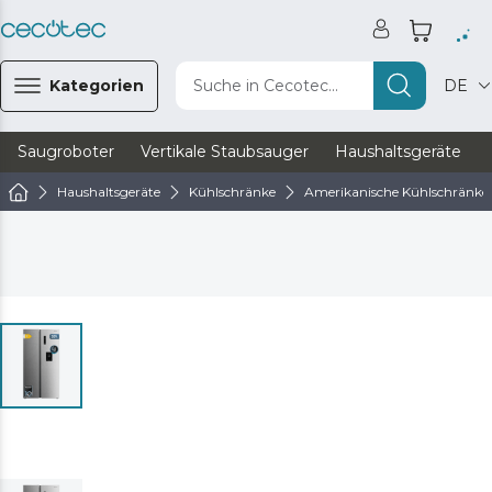
Kategorien
Suche in Cecotec...
DE
Saugroboter
Vertikale Staubsauger
Haushaltsgeräte
Haushaltsgeräte
Kühlschränke
Amerikanische Kühlschränke