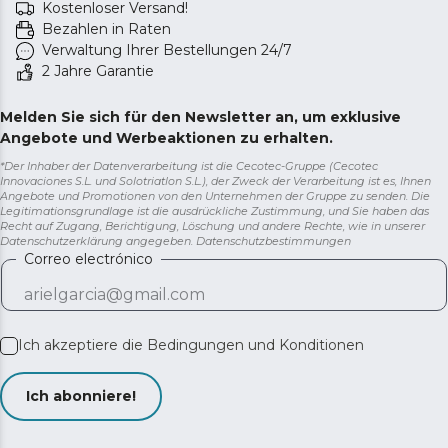
Kostenloser Versand!
Bezahlen in Raten
Verwaltung Ihrer Bestellungen 24/7
2 Jahre Garantie
Melden Sie sich für den Newsletter an, um exklusive
Angebote und Werbeaktionen zu erhalten.
*Der Inhaber der Datenverarbeitung ist die Cecotec-Gruppe (Cecotec
Innovaciones S.L. und Solotriatlon S.L.), der Zweck der Verarbeitung ist es, Ihnen
Angebote und Promotionen von den Unternehmen der Gruppe zu senden. Die
Legitimationsgrundlage ist die ausdrückliche Zustimmung, und Sie haben das
Recht auf Zugang, Berichtigung, Löschung und andere Rechte, wie in unserer
Datenschutzerklärung angegeben.
Datenschutzbestimmungen
Correo electrónico
Ich akzeptiere die
Bedingungen und Konditionen
Ich abonniere!