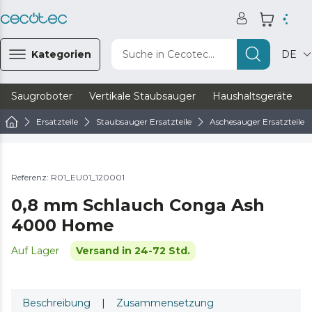
Kategorien
Suche in Cecotec...
DE
Saugroboter
Vertikale Staubsauger
Haushaltsgeräte
Ersatzteile
Staubsauger Ersatzteile
Aschesauger Ersatzteile
Referenz: R01_EU01_120001
0,8 mm Schlauch Conga Ash
4000 Home
Auf Lager
Versand in 24-72 Std.
Beschreibung
|
Zusammensetzung