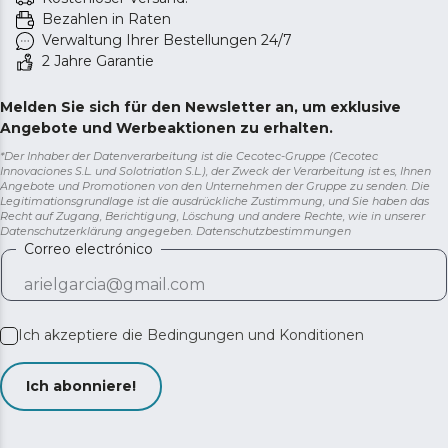
Bezahlen in Raten
Verwaltung Ihrer Bestellungen 24/7
2 Jahre Garantie
Melden Sie sich für den Newsletter an, um exklusive
Angebote und Werbeaktionen zu erhalten.
*Der Inhaber der Datenverarbeitung ist die Cecotec-Gruppe (Cecotec
Innovaciones S.L. und Solotriatlon S.L.), der Zweck der Verarbeitung ist es, Ihnen
Angebote und Promotionen von den Unternehmen der Gruppe zu senden. Die
Legitimationsgrundlage ist die ausdrückliche Zustimmung, und Sie haben das
Recht auf Zugang, Berichtigung, Löschung und andere Rechte, wie in unserer
Datenschutzerklärung angegeben.
Datenschutzbestimmungen
Correo electrónico
Ich akzeptiere die
Bedingungen und Konditionen
Ich abonniere!