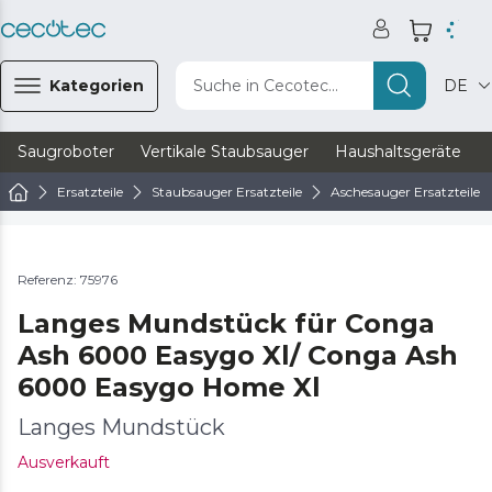
Kategorien
Suche in Cecotec...
DE
Saugroboter
Vertikale Staubsauger
Haushaltsgeräte
Ersatzteile
Staubsauger Ersatzteile
Aschesauger Ersatzteile
Referenz: 75976
Langes Mundstück für Conga
Ash 6000 Easygo Xl/ Conga Ash
6000 Easygo Home Xl
Langes Mundstück
Ausverkauft