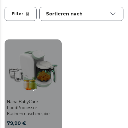
Filter
Nana BabyCare
FoodProcessor
Küchenmaschine, die
kocht, zerkleinert,
79,90 €
sterilisiert und Flaschen