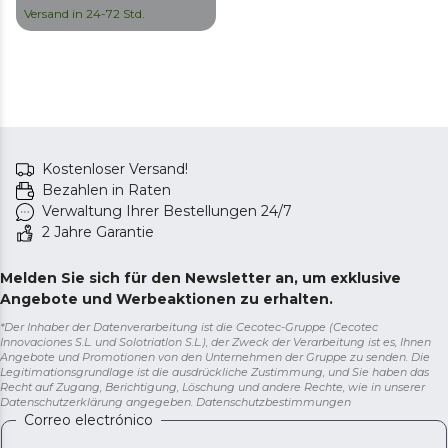
erwärmt und für alle
Versand in 24-72 Std.
Obst-, Gemüse- und
Fleischsorten geeignet
ist. Darüber hinaus enthält
es eine Rezept-Einheit
und ist BPA-frei, sicher für
die Aufbewahrung von
Wasser, Milch und
Kostenloser Versand!
Lebensmitteln.
Bezahlen in Raten
Verwaltung Ihrer Bestellungen 24/7
2 Jahre Garantie
Melden Sie sich für den Newsletter an, um exklusive
Angebote und Werbeaktionen zu erhalten.
*Der Inhaber der Datenverarbeitung ist die Cecotec-Gruppe (Cecotec
Innovaciones S.L. und Solotriatlon S.L.), der Zweck der Verarbeitung ist es, Ihnen
Angebote und Promotionen von den Unternehmen der Gruppe zu senden. Die
Legitimationsgrundlage ist die ausdrückliche Zustimmung, und Sie haben das
Recht auf Zugang, Berichtigung, Löschung und andere Rechte, wie in unserer
Datenschutzerklärung angegeben.
Datenschutzbestimmungen
Correo electrónico