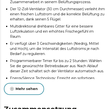
Zusammenarbeit in seinem Belüftungsprozess.
Der 12-Zoll-Ventilator (30 cm Durchmesser) verleiht ihm
einen frischen Luftstrom und die korrekte Belüftung zu
erhalten, dank seinen 5 Flügel.
Multidirektional drehbares Gitter für eine bessere
Luftzirkulation und ein erhöhtes Frischegefühl im
Raum.
Er verfügt über 3 Geschwindigkeiten (Niedrig, Mittel
und Hoch), um die Intensität des Luftstroms je nach
Bedarf zu regulieren.
Programmierbarer Timer für bis zu 2 Stunden: Wählen
Sie die gewünschte Betriebsdauer aus. Nach Ablauf
dieser Zeit schaltet sich der Ventilator automatisch aus.
EnergySilence Technology: Erreicht ein sofortiges
Gefühl von frischer Luft mit der maximalen Stille und
Komfort.
Mehr sehen
Die einfache Bedienung ermöglicht einen
komfortablen betrieb und eine schnelle und intuitive
Auswahl der Operation.