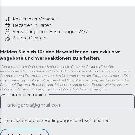
Kostenloser Versand!
Bezahlen in Raten
Verwaltung Ihrer Bestellungen 24/7
2 Jahre Garantie
Melden Sie sich für den Newsletter an, um exklusive
Angebote und Werbeaktionen zu erhalten.
*Der Inhaber der Datenverarbeitung ist die Cecotec-Gruppe (Cecotec
Innovaciones S.L. und Solotriatlon S.L.), der Zweck der Verarbeitung ist es, Ihnen
Angebote und Promotionen von den Unternehmen der Gruppe zu senden. Die
Legitimationsgrundlage ist die ausdrückliche Zustimmung, und Sie haben das
Recht auf Zugang, Berichtigung, Löschung und andere Rechte, wie in unserer
Datenschutzerklärung angegeben.
Datenschutzbestimmungen
Correo electrónico
Ich akzeptiere die
Bedingungen und Konditionen