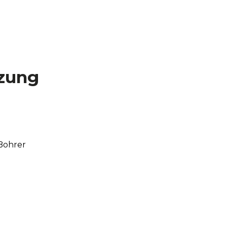
net. Bohrfutteradapter für SDS Plus und herkömmliche 
rweitert.
 und Meißel. Alle wichtigen Werkzeuge, um jedes Projek
zung
Bohrer