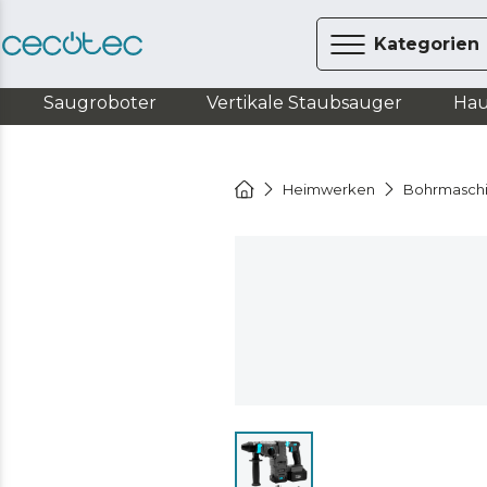
Kategorien
Saugroboter
Vertikale Staubsauger
Hau
Heimwerken
Bohrmasch