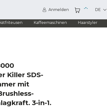
Anmelden
DE
iätfriteusen
Kaffeemaschinen
Haarstyler
8000
 Killer SDS-
mmer mit
Brushless-
lagkraft. 3-in-1.