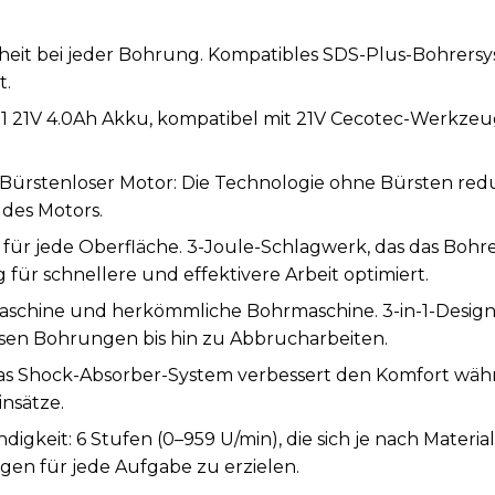
heit bei jeder Bohrung. Kompatibles SDS-Plus-Bohrersy
t.
 21V 4.0Ah Akku, kompatibel mit 21V Cecotec-Werkzeuge
. Bürstenloser Motor: Die Technologie ohne Bürsten red
 des Motors.
ür jede Oberfläche. 3-Joule-Schlagwerk, das das Bohre
 für schnellere und effektivere Arbeit optimiert.
hine und herkömmliche Bohrmaschine. 3-in-1-Design, d
isen Bohrungen bis hin zu Abbrucharbeiten.
i. Das Shock-Absorber-System verbessert den Komfort w
insätze.
gkeit: 6 Stufen (0–959 U/min), die sich je nach Materia
gen für jede Aufgabe zu erzielen.