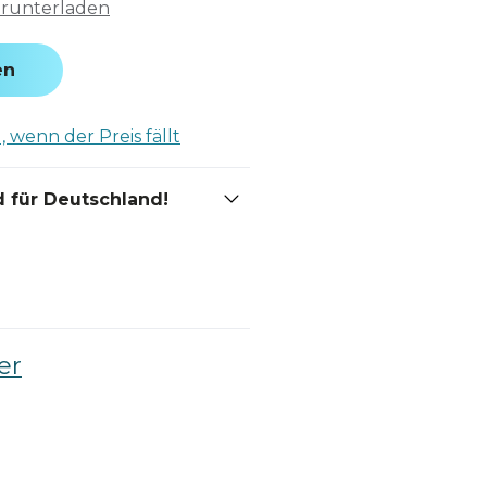
erunterladen
en
 wenn der Preis fällt
 für Deutschland!
er