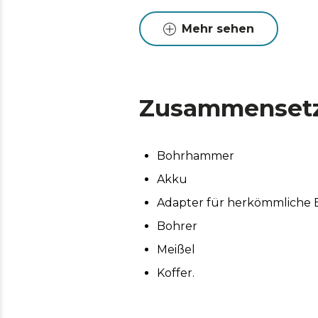
Für alle Bohrertypen geeig
Anwendungsmöglichkeiten e
Mehr sehen
Komplettset: Koffer, Bohrer
Zusammenset
Bohrhammer
Akku
Adapter für herkömmliche 
Bohrer
Meißel
Koffer.