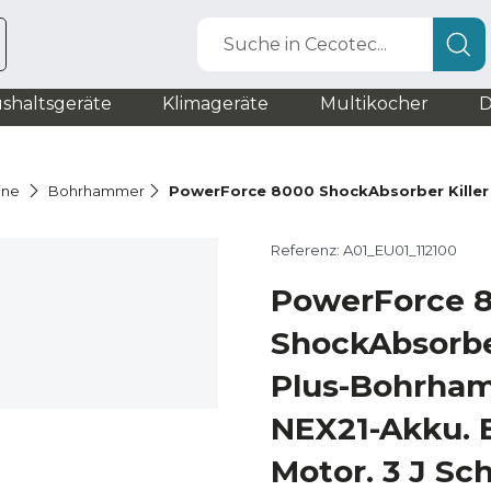
Suche in Cecotec...
shaltsgeräte
Klimageräte
Multikocher
D
ine
Bohrhammer
PowerForce 8000 ShockAbsorber Killer
Referenz: A01_EU01_112100
PowerForce 
ShockAbsorber
Plus-Bohrha
NEX21-Akku. 
Motor. 3 J Sch