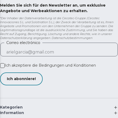
Melden Sie sich für den Newsletter an, um exklusive
Angebote und Werbeaktionen zu erhalten.
*Der Inhaber der Datenverarbeitung ist die Cecotec-Gruppe (Cecotec
Innovaciones S.L. und Solotriatlon S.L.), der Zweck der Verarbeitung ist es, Ihnen
Angebote und Promotionen von den Unternehmen der Gruppe zu senden. Die
Legitimationsgrundlage ist die ausdrückliche Zustimmung, und Sie haben das
Recht auf Zugang, Berichtigung, Löschung und andere Rechte, wie in unserer
Datenschutzerklärung angegeben.
Datenschutzbestimmungen
Correo electrónico
Ich akzeptiere die
Bedingungen und Konditionen
Ich abonniere!
Kategorien
Information