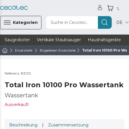
Kategorien
Suche in Cecotec...
DE
Saugroboter
Vertikale Staubsauger
Haushaltsgeräte
Ersatzteile
Bügeleisen Ersatzteile
Total Iron 10100 Pro Wa
Referenz: 83012
Total Iron 10100 Pro Wassertank
Wassertank
Ausverkauft
Beschreibung
|
Zusammensetzung