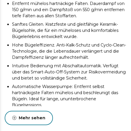
Entfernt mühelos hartnäckige Falten. Dauerdampf von
150 g/min und ein Dampfstoß von 550 g/min entfernen
tiefe Falten aus allen Stoffarten.
Sanftes Gleiten. Kratzfeste und gleitfähige Keramik-
Bügelsohle, die für ein müheloses und komfortables
Bügelerlebnis entwickelt wurde.
Hohe Bügeleffizienz. Anti-Kalk-Schutz und Cyclo-Clean-
Technologie, die die Lebensdauer verlängert und die
Dampfeffizienz länger aufrechterhält.
Intuitive Bedienung mit Abschaltautomatik. Verfügt
über das Smart-Auto-Off-System zur Risikovermeidung
und bietet so vollständige Sicherheit.
Automatische Wasserpumpe: Entfernt selbst
hartnäckigste Falten mühelos und beschleunigt das
Bügeln. Ideal für lange, ununterbrochene
Bügelsessions.
Bügelt selbst schwer erreichbare Stellen mühelos. Die
Mehr sehen
Präzisionsspitze erreicht und glättet selbst schwer
zugängliche Bereiche wie Kragen, Manschetten und