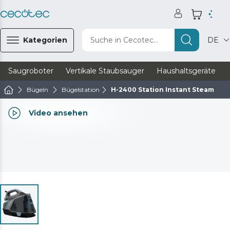
Kategorien
Suche in Cecotec...
DE
Saugroboter
Vertikale Staubsauger
Haushaltsgeräte
Bügeln
Bügelstation
H-2400 Station Instant Steam
Video ansehen