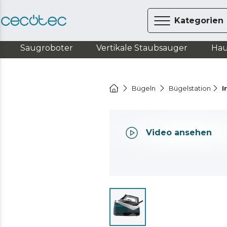
Kategorien
Saugroboter
Vertikale Staubsauger
Hau
Bügeln
Bügelstation
I
Video ansehen