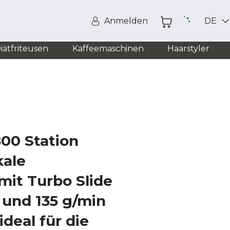
Anmelden
DE
iätfriteusen
Kaffeemaschinen
Haarstyler
00 Station
kale
mit Turbo Slide
 und 135 g/min
deal für die