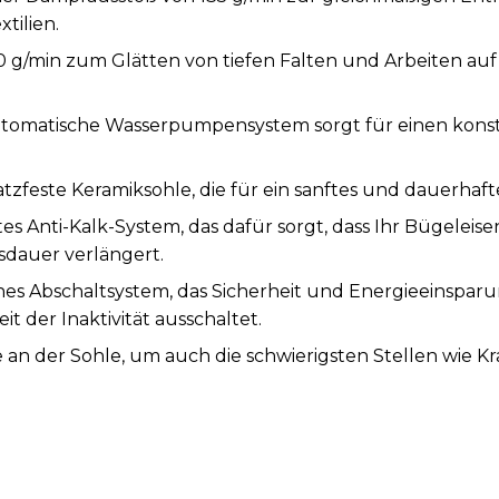
tilien.
 g/min zum Glätten von tiefen Falten und Arbeiten auf
utomatische Wasserpumpensystem sorgt für einen kons
atzfeste Keramiksohle, die für ein sanftes und dauerhafte
s Anti-Kalk-System, das dafür sorgt, dass Ihr Bügeleise
sdauer verlängert.
es Abschaltsystem, das Sicherheit und Energieeinsparun
it der Inaktivität ausschaltet.
tze an der Sohle, um auch die schwierigsten Stellen wie
ellbare Temperaturregelung zum Schutz und zur Anpas