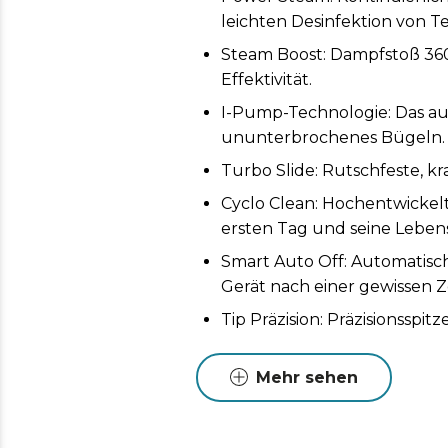
leichten Desinfektion von Tex
Steam Boost: Dampfstoß 360
Effektivität.
I-Pump-Technologie: Das a
ununterbrochenes Bügeln.
Turbo Slide: Rutschfeste, kr
Cyclo Clean: Hochentwickelte
ersten Tag und seine Leben
Smart Auto Off: Automatisch
Gerät nach einer gewissen Ze
Tip Präzision: Präzisionsspi
zu erreichen.
Temperature Control: Einst
Mehr sehen
jeweiligen Gewebes.