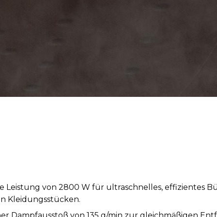
Leistung von 2800 W für ultraschnelles, effizientes B
on Kleidungsstücken.
her Dampfausstoß von 135 g/min zur gleichmäßigen Ent