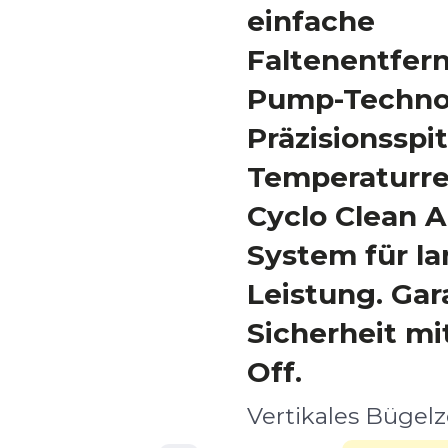
einfache
Faltenentfern
Pump-Technol
Präzisionsspit
Temperaturr
Cyclo Clean A
System für l
Leistung. Gar
Sicherheit mi
Off.
Vertikales Bügel