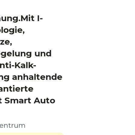
ung.Mit I-
ogie,
ze,
egelung und
nti-Kalk-
ang anhaltende
antierte
t Smart Auto
zentrum