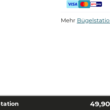
Mehr
Bügelstati
49,90
tation