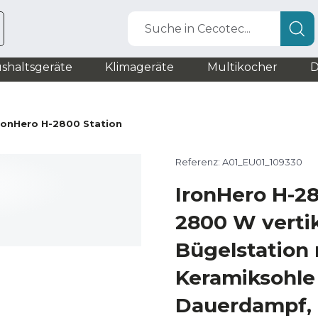
Suche in Cecotec...
shaltsgeräte
Klimageräte
Multikocher
D
ronHero H-2800 Station
Referenz: A01_EU01_109330
IronHero H-28
2800 W verti
Bügelstation 
Keramiksohle
Dauerdampf, i