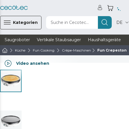
Kategorien
Suche in Cecotec...
DE
Saugroboter
Vertikale Staubsauger
Haushaltsgeräte
Küche
Fun Cooking
Crêpe-Maschinen
Fun Crepestone
Video ansehen