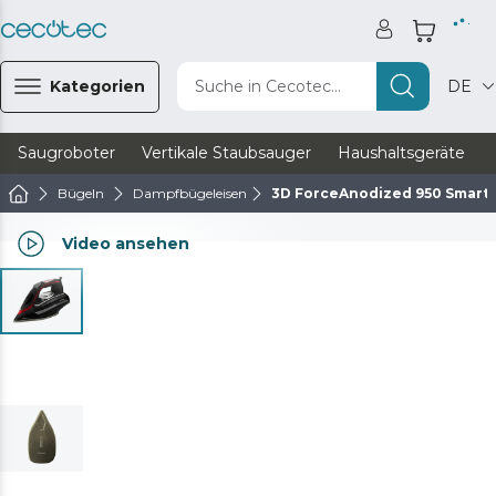
Kategorien
Suche in Cecotec...
DE
Saugroboter
Vertikale Staubsauger
Haushaltsgeräte
Bügeln
Dampfbügeleisen
3D ForceAnodized 950 Smart 
Video ansehen