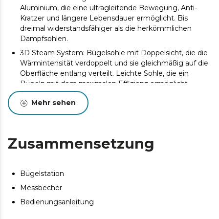
Aluminium, die eine ultragleitende Bewegung, Anti-
Kratzer und längere Lebensdauer ermöglicht. Bis
dreimal widerstandsfähiger als die herkömmlichen
Dampfsohlen.
3D Steam System: Bügelsohle mit Doppelsicht, die die
Wärmintensität verdoppelt und sie gleichmäßig auf die
Oberfläche entlang verteilt. Leichte Sohle, die ein
Bügeln mit dem maximalen Effizienz ermöglicht.
Intelligent Pump: Elektrische Pumpe, die den
Mehr sehen
maximalen kontinuerlichen Dampfdruck bis zu 45
gr/min erzeugt.
SensorTouch: Touch-Sensor mit intelligenter
Zusammensetzung
Technologie, um den Dampf nur beim Bügeln zu
aktivieren. Es gibt Dampf auf, ohne Taste drücken zu
müssen.
Bügelstation
Intelligente Total Control: Intuitive und innovative
Kontrolle der Temperatur mit LCD-Bildschirm. 4
Messbecher
verschiedene Programme, die die Temperatur gemäß
Bedienungsanleitung
Art von Gewebe anpasst.