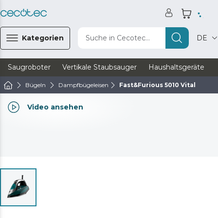
Kategorien
Suche in Cecotec...
DE
Saugroboter
Vertikale Staubsauger
Haushaltsgeräte
Bügeln
Dampfbügeleisen
Fast&Furious 5010 Vital
Video ansehen