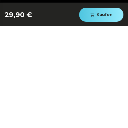
29,90 €
Kaufen
200 g/min Dampfstoß: bügelt
die hartnäckigsten Falten
aus